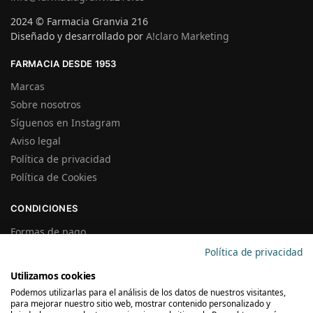
2024 © Farmacia Granvia 216
Diseñado y desarrollado por
A!claro Marketing
FARMACIA DESDE 1953
Marcas
Sobre nosotros
Síguenos en Instagram
Aviso legal
Política de privacidad
Política de Cookies
CONDICIONES
Formas de pago
Gastos de Envío
Política de privacidad
Plazos de Entrega
Utilizamos cookies
Precios y Disponibilidad
Podemos utilizarlas para el análisis de los datos de nuestros visitantes,
Garantías y Devoluciones
para mejorar nuestro sitio web, mostrar contenido personalizado y