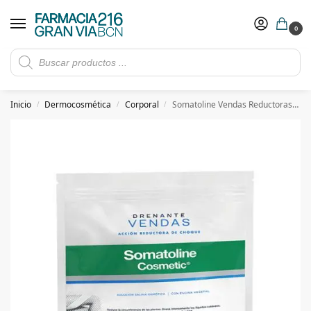
0
Rebajas de verano hasta -30%
Ver ofertas
​ 5€ de descuento con el cupón 5GRANVIA (compras superiores a 150€)
Inicio
Dermocosmética
Corporal
Somatoline Vendas Reductoras Drenantes kit Inicio
/
/
/