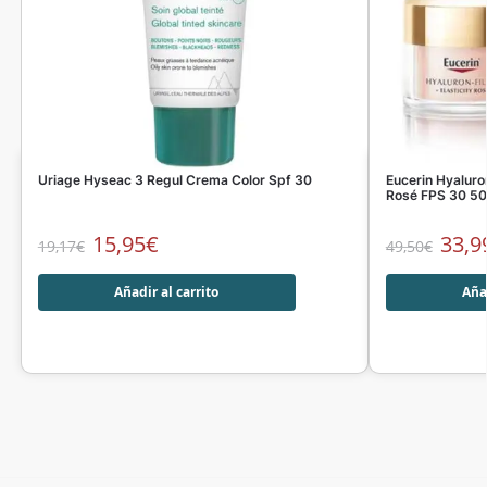
Uriage Hyseac 3 Regul Crema Color Spf 30
Eucerin Hyaluron
Rosé FPS 30 5
15,95
€
33,9
19,17
€
49,50
€
Añadir al carrito
Añad