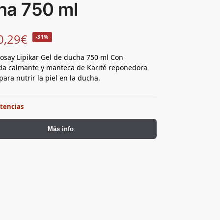
ha 750 ml
0,29
€
-31%
osay Lipikar Gel de ducha 750 ml Con
da calmante y manteca de Karité reponedora
para nutrir la piel en la ducha.
stencias
Más info