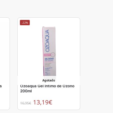
-22%
Agotado
is
Ozoaqua Gel Intimo de Ozono
200ml
13,19
€
16,95
€