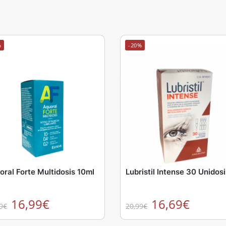
%
-20%
oral Forte Multidosis 10ml
Lubristil Intense 30 Unidos
16,99
€
16,69
€
9
€
20,99
€