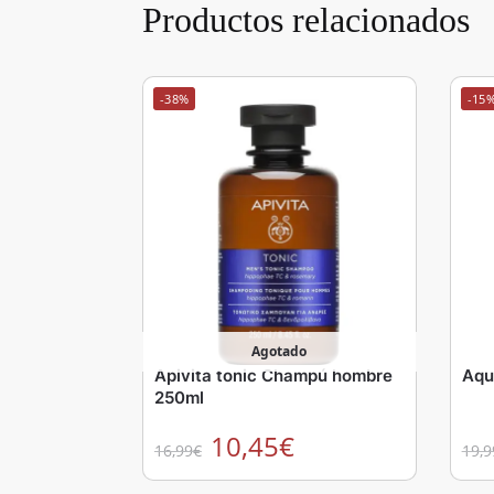
Productos relacionados
-38%
-15
Agotado
Apivita tonic Champú hombre
Aqu
250ml
10,45
€
16,99
€
19,9