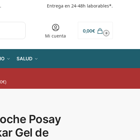
.
Entrega en 24-48h laborables*.
0,00
€
0
Mi cuenta
IO
SALUD
0€)
Roche Posay
kar Gel de