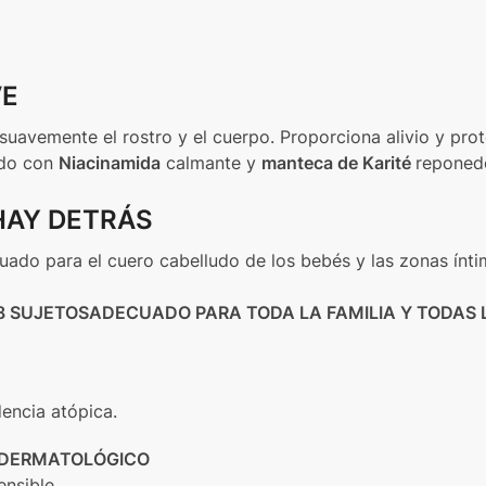
VE
suavemente el rostro y el cuerpo. Proporciona alivio y prot
ido con
Niacinamida
calmante y
manteca de Karité
reponedo
HAY DETRÁS
uado para el cuero cabelludo de los bebés y las zonas ínti
8 SUJETOS
ADECUADO PARA TODA LA FAMILIA Y TODAS 
dencia atópica.
 DERMATOLÓGICO
ensible.