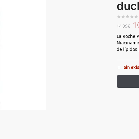
duc
1
14,99
€
La Roche P
Niacinami
de lípidos 
Sin exi