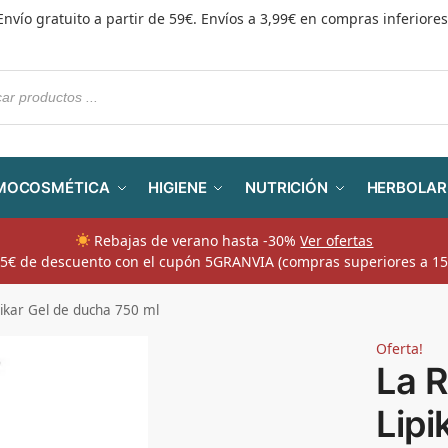
Envío gratuito a partir de 59€. Envíos a 3,99€ en compras inferiores
MOCOSMÉTICA
HIGIENE
NUTRICIÓN
HERBOLAR
Rebajas de verano hasta -30%
Ver ofertas
​ 5€ de descuento con el cupón 5GRANVIA (compras superiores a 15
ikar Gel de ducha 750 ml
Oferta!
La 
Lipi