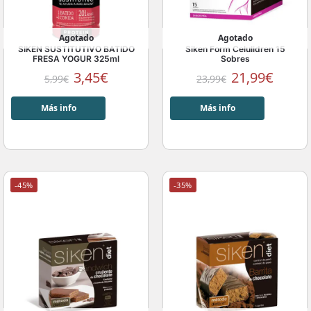
Agotado
Agotado
SIKEN SUSTITUTIVO BATIDO
Siken Form Celulidren 15
FRESA YOGUR 325ml
Sobres
3,45
€
21,99
€
5,99
€
23,99
€
Más info
Más info
-45%
-35%