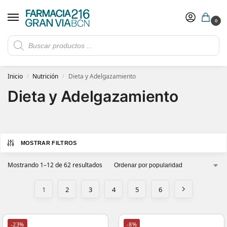
0
Rebajas de verano hasta -30%
Ver ofertas
​ 5€ de descuento con el cupón 5GRANVIA (compras superiores a 150€)
Inicio
Nutrición
Dieta y Adelgazamiento
/
/
Dieta y Adelgazamiento
MOSTRAR FILTROS
Mostrando 1–12 de 62 resultados
1
2
3
4
5
6
-23%
-8%