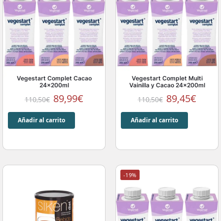
Vegestart Complet Cacao
Vegestart Complet Multi
24x200ml
Vainilla y Cacao 24x200ml
89,99
€
89,45
€
110,50
€
110,50
€
Añadir al carrito
Añadir al carrito
-19%