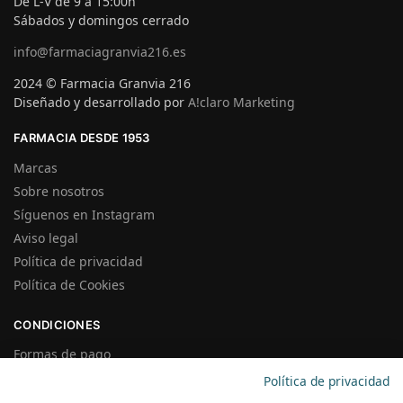
De L-V de 9 a 15:00h
Sábados y domingos cerrado
info@farmaciagranvia216.es
2024 © Farmacia Granvia 216
Diseñado y desarrollado por
A!claro Marketing
FARMACIA DESDE 1953
Marcas
Sobre nosotros
Síguenos en Instagram
Aviso legal
Política de privacidad
Política de Cookies
CONDICIONES
Formas de pago
Gastos de Envío
Política de privacidad
Plazos de Entrega