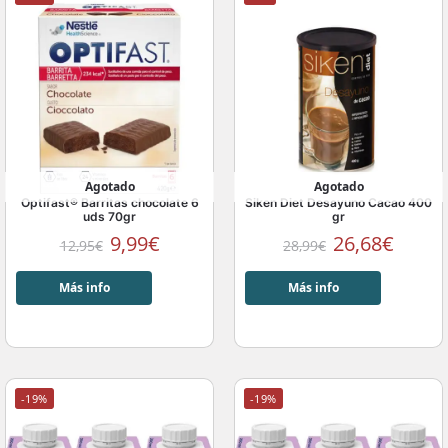
Agotado
Agotado
Optifast® Barritas chocolate 6
Siken Diet Desayuno Cacao 400
uds 70gr
gr
9,99
€
26,68
€
12,95
€
28,99
€
Más info
Más info
-19%
-19%