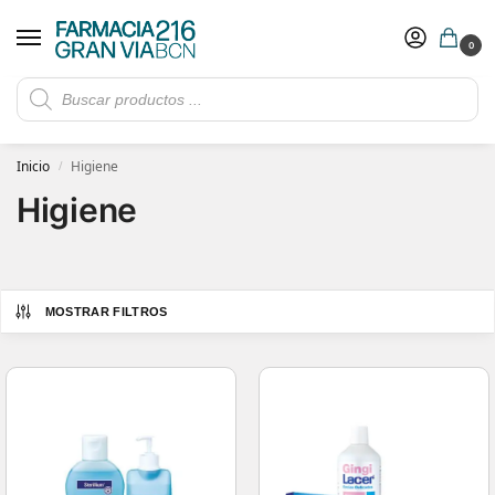
0
Rebajas de verano hasta -30%
Ver ofertas
​ 5€ de descuento con el cupón 5GRANVIA (compras superiores a 150€)
Inicio
Higiene
/
Higiene
MOSTRAR FILTROS