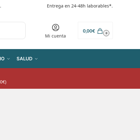
.
Entrega en 24-48h laborables*.
0,00
€
0
Mi cuenta
IO
SALUD
0€)