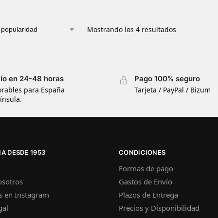
Mostrando los 4 resultados
ío en 24-48 horas
Pago 100% seguro
orables para España
Tarjeta / PayPal / Bizum
ínsula.
A DESDE 1953
CONDICIONES
Formas de pago
osotros
Gastos de Envío
s en Instagram
Plazos de Entrega
gal
Precios y Disponibilidad