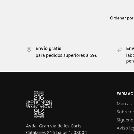
Envío gratis
Env
para pedidos superiores a 59€
lab
pen
FARMACI
Marcas
Sobre n
Sígueno
Avda. Gran via de les Corts
Aviso le
Catalanes 216 bajos 1, 08004