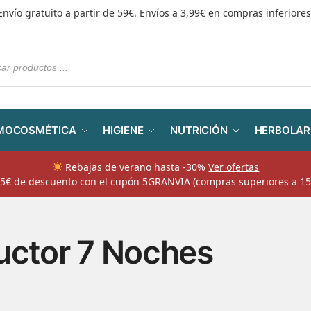
Envío gratuito a partir de 59€. Envíos a 3,99€ en compras inferiores
MOCOSMÉTICA
HIGIENE
NUTRICIÓN
HERBOLAR
Rebajas de verano hasta -30%
Ver ofertas
​ 5€ de descuento con el cupón 5GRANVIA (compras superiores a 15
uctor 7 Noches