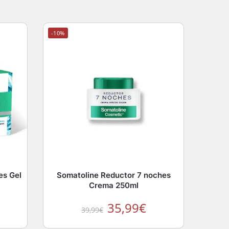
-10%
es Gel
Somatoline Reductor 7 noches
Crema 250ml
35,99
€
39,99
€