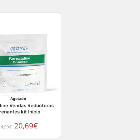
Agotado
line Vendas Reductoras
renantes kit Inicio
20,69
€
24,99
€