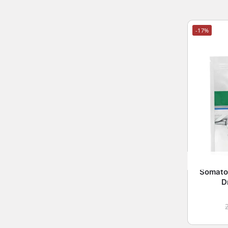
-17%
Somato
D