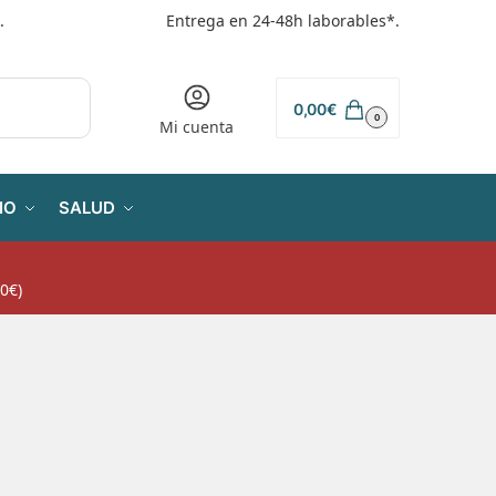
.
Entrega en 24-48h laborables*.
0,00
€
0
Mi cuenta
IO
SALUD
0€)