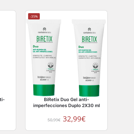
-35%
ti-
BiRetix Duo Gel anti-
imperfecciones Duplo 2X30 ml
32,99
€
50,99
€