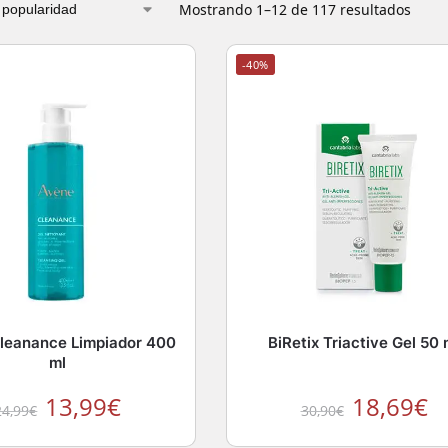
Mostrando 1–12 de 117 resultados
-40%
leanance Limpiador 400
BiRetix Triactive Gel 50 
ml
13,99
€
18,69
€
24,99
€
30,90
€