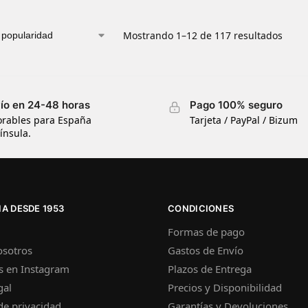
Mostrando 1–12 de 117 resultados
ío en 24-48 horas
Pago 100% seguro
orables para España
Tarjeta / PayPal / Bizum
ínsula.
A DESDE 1953
CONDICIONES
Formas de pago
osotros
Gastos de Envío
s en Instagram
Plazos de Entrega
gal
Precios y Disponibilidad
 de privacidad
Garantías y Devoluciones