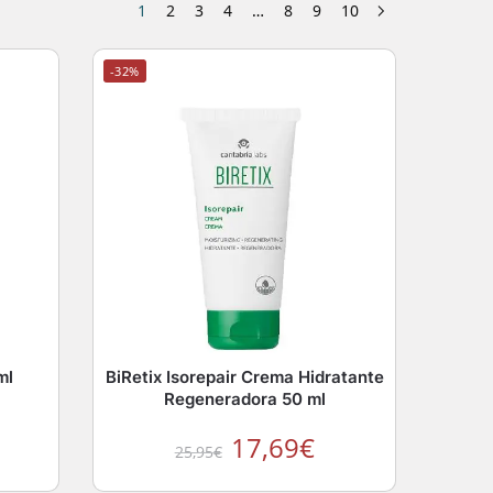
1
2
3
4
…
8
9
10
-32%
ml
BiRetix Isorepair Crema Hidratante
Regeneradora 50 ml
17,69
€
25,95
€