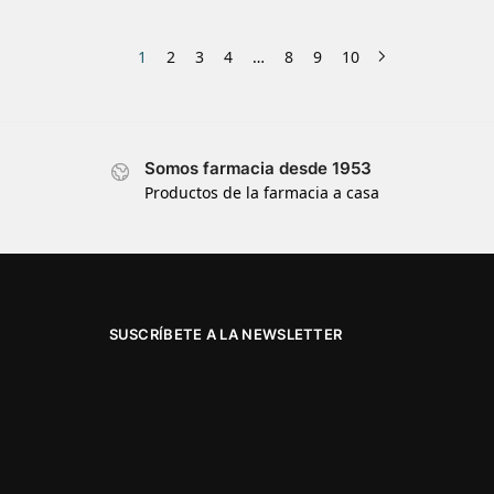
1
2
3
4
…
8
9
10
Somos farmacia desde 1953
Productos de la farmacia a casa
SUSCRÍBETE A LA NEWSLETTER