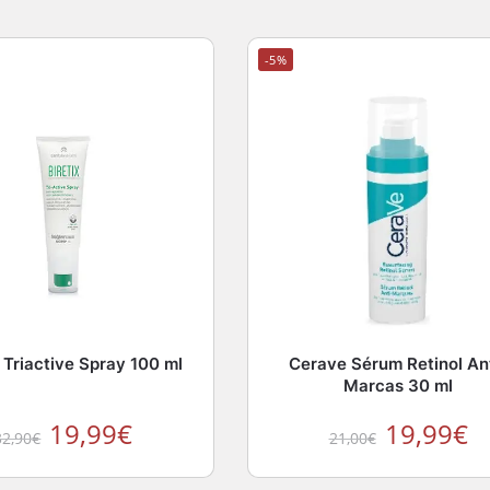
-5%
 Triactive Spray 100 ml
Cerave Sérum Retinol An
Marcas 30 ml
19,99
€
19,99
€
32,90
€
21,00
€