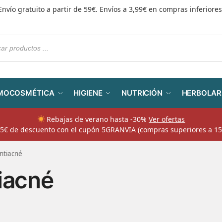
Envío gratuito a partir de 59€. Envíos a 3,99€ en compras inferiores
MOCOSMÉTICA
HIGIENE
NUTRICIÓN
HERBOLAR
Rebajas de verano hasta -30%
Ver ofertas
​ 5€ de descuento con el cupón 5GRANVIA (compras superiores a 15
ntiacné
iacné