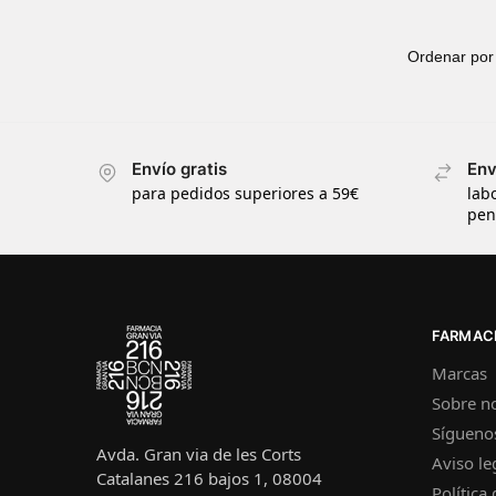
Envío gratis
Env
para pedidos superiores a 59€
lab
pen
FARMACI
Marcas
Sobre n
Sígueno
Avda. Gran via de les Corts
Aviso le
Catalanes 216 bajos 1, 08004
Política