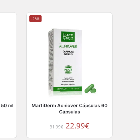
-28%
 50 ml
MartiDerm Acniover Cápsulas 60
Cápsulas
22,99
€
31,99
€