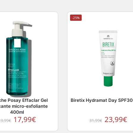
-25%
che Posay Effaclar Gel
Biretix Hydramat Day SPF30
cante micro-exfoliante
400ml
17,99
€
23,99
€
23,99
€
31,99
€