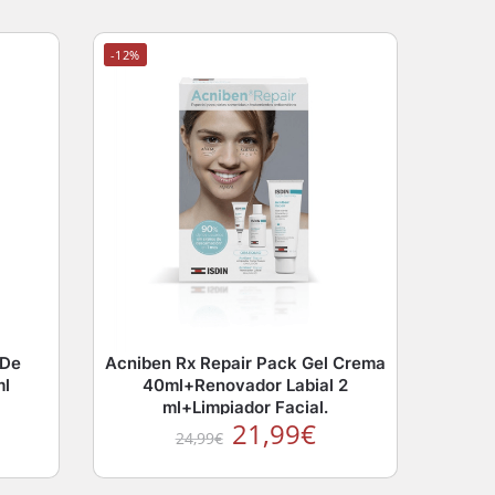
-12%
 De
Acniben Rx Repair Pack Gel Crema
ml
40ml+Renovador Labial 2
ml+Limpiador Facial.
21,99
€
24,99
€