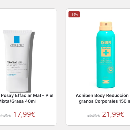
-19%
 Posay Effaclar Mat+ Piel
Acniben Body Reducción
Mixta/Grasa 40ml
granos Corporales 150 
17,99
€
21,99
€
21,99
€
26,99
€