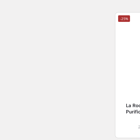
-25%
La Ro
Purifi