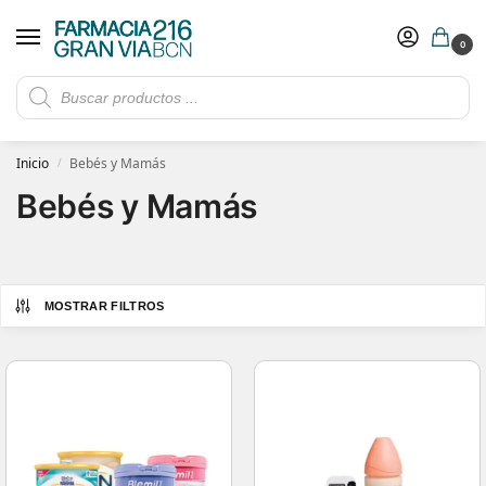
0
Rebajas de verano hasta -30%
Ver ofertas
​ 5€ de descuento con el cupón 5GRANVIA (compras superiores a 150€)
Inicio
Bebés y Mamás
/
Bebés y Mamás
MOSTRAR FILTROS