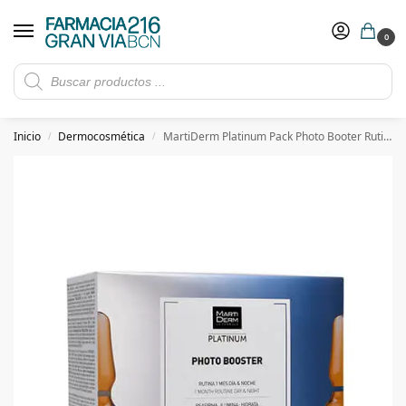
0
Rebajas de verano hasta -30%
Ver ofertas
​ 5€ de descuento con el cupón 5GRANVIA (compras superiores a 150€)
Inicio
Dermocosmética
MartiDerm Platinum Pack Photo Booter Rutina Día y Noche 30 ampollas
/
/