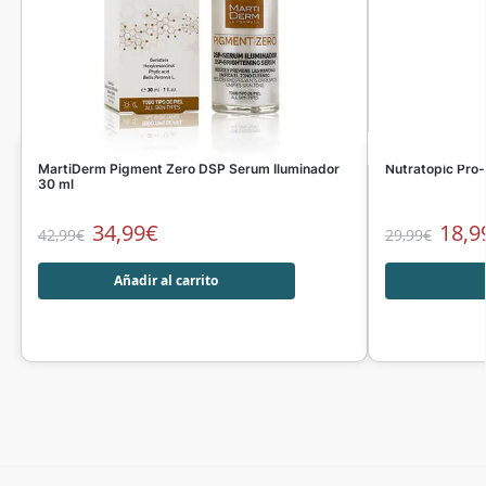
MartiDerm Pigment Zero DSP Serum Iluminador
Nutratopic Pro
30 ml
34,99
€
18,9
42,99
€
29,99
€
Añadir al carrito