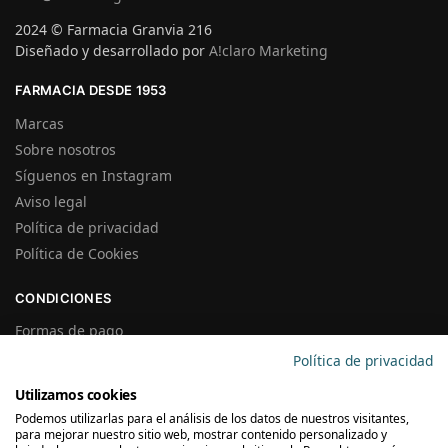
2024 © Farmacia Granvia 216
Diseñado y desarrollado por
A!claro Marketing
FARMACIA DESDE 1953
Marcas
Sobre nosotros
Síguenos en Instagram
Aviso legal
Política de privacidad
Política de Cookies
CONDICIONES
Formas de pago
Gastos de Envío
Política de privacidad
Plazos de Entrega
Utilizamos cookies
Precios y Disponibilidad
Podemos utilizarlas para el análisis de los datos de nuestros visitantes,
Garantías y Devoluciones
para mejorar nuestro sitio web, mostrar contenido personalizado y