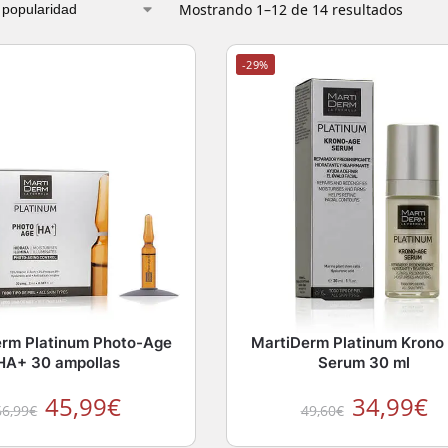
Mostrando 1–12 de 14 resultados
-29%
erm Platinum Photo-Age
MartiDerm Platinum Krono
HA+ 30 ampollas
Serum 30 ml
45,99
€
34,99
€
66,99
€
49,60
€