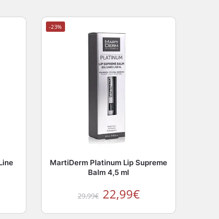
-23%
Line
MartiDerm Platinum Lip Supreme
Balm 4,5 ml
22,99
€
29,99
€