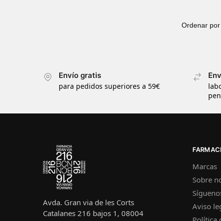
Envío gratis
Env
para pedidos superiores a 59€
lab
pen
FARMACI
Marcas
Sobre n
Sígueno
Avda. Gran via de les Corts
Aviso le
Catalanes 216 bajos 1, 08004
Política