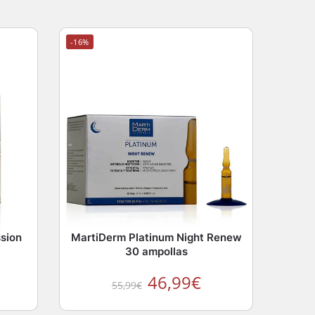
-16%
sion
MartiDerm Platinum Night Renew
30 ampollas
46,99
€
55,99
€