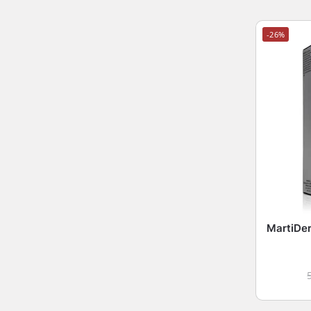
-26%
MartiDe