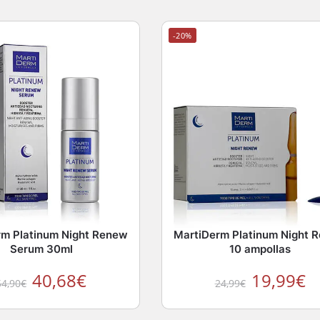
-20%
rm Platinum Night Renew
MartiDerm Platinum Night 
Serum 30ml
10 ampollas
40,68
€
19,99
€
54,90
€
24,99
€