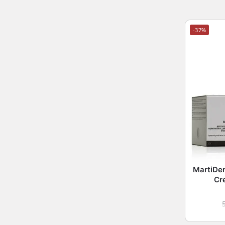
-37%
MartiDer
Cr