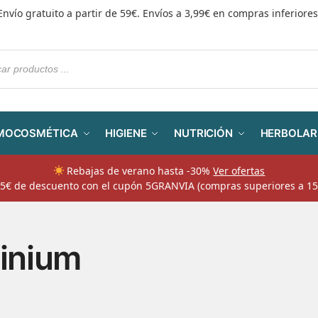
Envío gratuito a partir de 59€. Envíos a 3,99€ en compras inferiores
MOCOSMÉTICA
HIGIENE
NUTRICIÓN
HERBOLAR
Rebajas de verano hasta -30%
Ver ofertas
​ 5€ de descuento con el cupón 5GRANVIA (compras superiores a 15
tinium