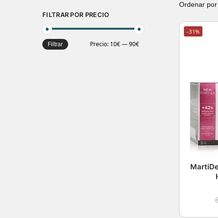
FILTRAR POR PRECIO
-31%
Precio:
10€
—
90€
Filtrar
MartiD