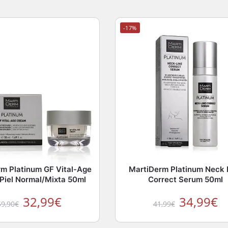
-17%
m Platinum GF Vital-Age
MartiDerm Platinum Neck 
Piel Normal/Mixta 50ml
Correct Serum 50ml
32,99
€
34,99
€
59,90
€
41,99
€