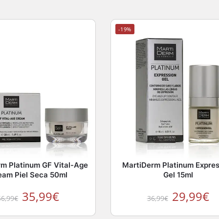
-19%
m Platinum GF Vital-Age
MartiDerm Platinum Expres
eam Piel Seca 50ml
Gel 15ml
35,99
€
29,99
€
56,99
€
36,99
€