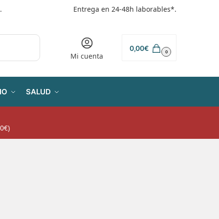
.
Entrega en 24-48h laborables*.
0,00
€
0
Mi cuenta
IO
SALUD
0€)