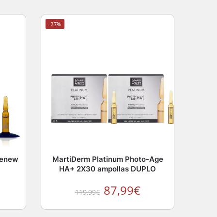
-27%
Renew
MartiDerm Platinum Photo-Age
HA+ 2X30 ampollas DUPLO
87,99
€
119,99
€