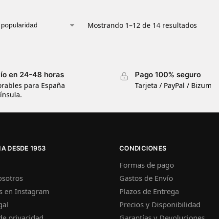
Mostrando 1–12 de 14 resultados
ío en 24-48 horas
Pago 100% seguro
orables para España
Tarjeta / PayPal / Bizum
ínsula.
A DESDE 1953
CONDICIONES
Formas de pago
osotros
Gastos de Envío
s en Instagram
Plazos de Entrega
gal
Precios y Disponibilidad
 de privacidad
Garantías y Devoluciones