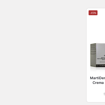
-45%
MartiDer
Crema 