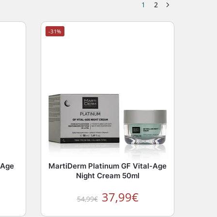
1
2
-31%
 Age
MartiDerm Platinum GF Vital-Age
Night Cream 50ml
37,99
€
54,99
€