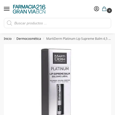
0
Rebajas de verano hasta -30%
Ver ofertas
​ 5€ de descuento con el cupón 5GRANVIA (compras superiores a 150€)
Inicio
Dermocosmética
MartiDerm Platinum Lip Supreme Balm 4,5 ml
/
/