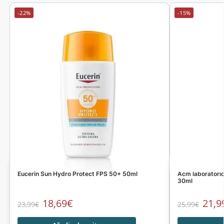
-22%
-15%
Eucerin Sun Hydro Protect FPS 50+ 50ml
Acm laboratori
30ml
18,69
€
21,9
23,99
€
25,99
€