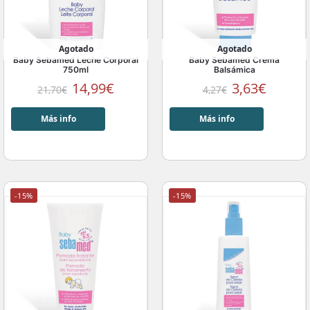
Agotado
Agotado
Baby Sebamed Leche Corporal
Baby Sebamed Crema
750ml
Balsámica
14,99
€
3,63
€
21,70
€
4,27
€
Más info
Más info
-15%
-15%