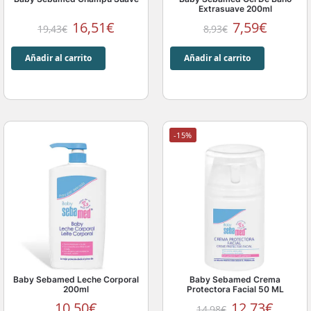
Extrasuave 200ml
16,51
€
7,59
€
19,43
€
8,93
€
Añadir al carrito
Añadir al carrito
-15%
Baby Sebamed Leche Corporal
Baby Sebamed Crema
200ml
Protectora Facial 50 ML
10,50
€
12,73
€
14,98
€