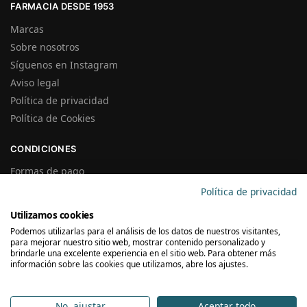
FARMACIA DESDE 1953
Marcas
Sobre nosotros
Síguenos en Instagram
Aviso legal
Política de privacidad
Política de Cookies
CONDICIONES
Formas de pago
Gastos de Envío
Política de privacidad
Plazos de Entrega
Utilizamos cookies
Precios y Disponibilidad
Podemos utilizarlas para el análisis de los datos de nuestros visitantes,
Garantías y Devoluciones
para mejorar nuestro sitio web, mostrar contenido personalizado y
brindarle una excelente experiencia en el sitio web. Para obtener más
información sobre las cookies que utilizamos, abre los ajustes.
SUSCRÍBETE A LA NEWSLETTER
No, ajustar
Aceptar todo