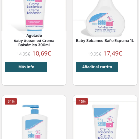
Agotado
Baby Sebamed Crema
Baby Sebamed Baño Espuma 1L
Balsámica 300ml
10,69
€
17,49
€
14,95
€
19,95
€
Más info
Añadir al carrito
-31%
-15%