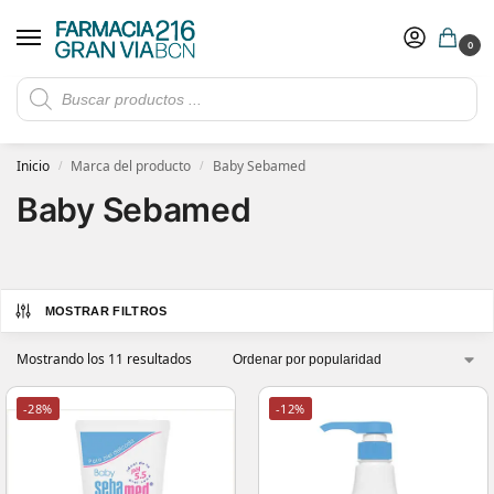
0
Rebajas de verano hasta -30%
Ver ofertas
​ 5€ de descuento con el cupón 5GRANVIA (compras superiores a 150€)
Inicio
Marca del producto
Baby Sebamed
/
/
Baby Sebamed
MOSTRAR FILTROS
Mostrando los 11 resultados
-28%
-12%