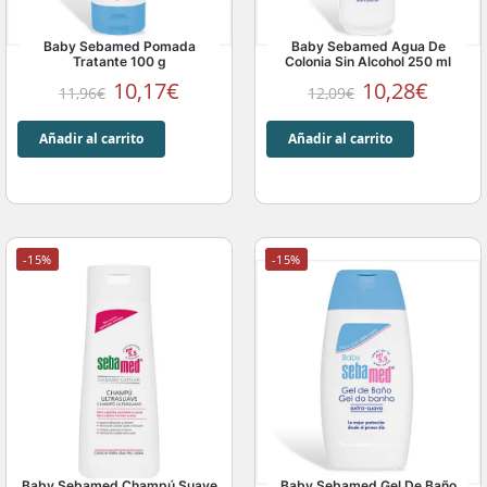
Baby Sebamed Pomada
Baby Sebamed Agua De
Tratante 100 g
Colonia Sin Alcohol 250 ml
10,17
€
10,28
€
11,96
€
12,09
€
Añadir al carrito
Añadir al carrito
-15%
-15%
Baby Sebamed Champú Suave
Baby Sebamed Gel De Baño