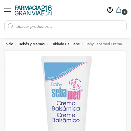
0
Rebajas de verano hasta -30%
Ver ofertas
​ 5€ de descuento con el cupón 5GRANVIA (compras superiores a 150€)
Inicio
Bebés y Mamás
Cuidado Del Bebé
Baby Sebamed Crema Balsámica
/
/
/