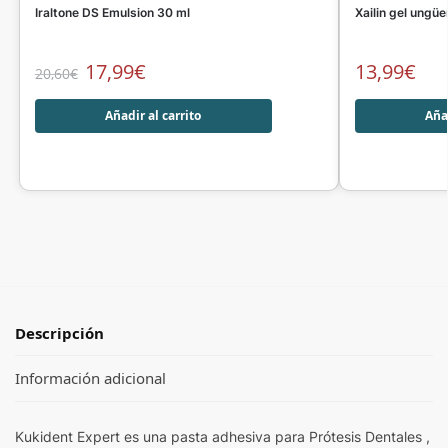
Iraltone DS Emulsion 30 ml
Xailin gel ungüe
17,99
€
13,99
€
20,60
€
Añadir al carrito
Añad
Descripción
Información adicional
Kukident Expert es una pasta adhesiva para Prótesis Dentales ,