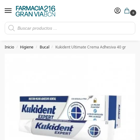
0
Rebajas de verano hasta -30%
Ver ofertas
​ 5€ de descuento con el cupón 5GRANVIA (compras superiores a 150€)
Inicio
Higiene
Bucal
Kukident Ultimate Crema Adhesiva 40 gr
/
/
/