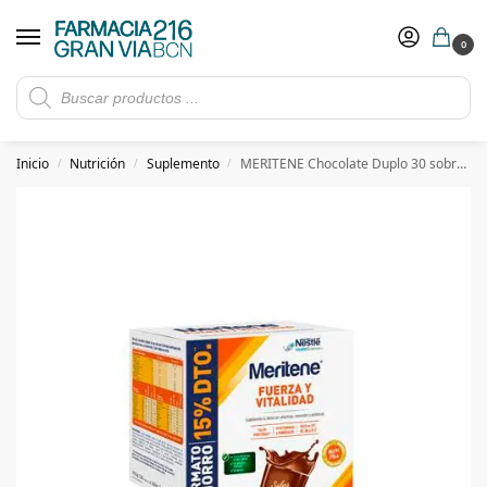
0
Rebajas de verano hasta -30%
Ver ofertas
​ 5€ de descuento con el cupón 5GRANVIA (compras superiores a 150€)
Inicio
Nutrición
Suplemento
MERITENE Chocolate Duplo 30 sobres -15%dto
/
/
/