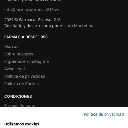
info@farmaciagranvia216.es
2024 © Farmacia Granvia 216
Diseñado y desarrollado por
A!claro Marketing
FARMACIA DESDE 1953
Marcas
Sobre nosotros
Síguenos en Instagram
Aviso legal
Política de privacidad
Política de Cookies
CONDICIONES
Formas de pago
Gastos de Envío
Política de privacidad
Plazos de Entrega
Utilizamos cookies
Precios y Disponibilidad