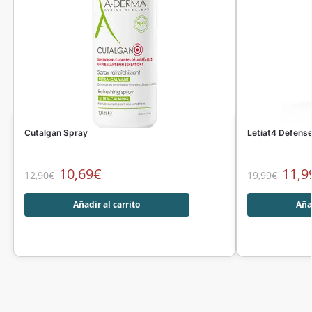
Cutalgan Spray
Letiat4 Defense
10,69
€
11,9
12,90
€
19,99
€
Añadir al carrito
Añad