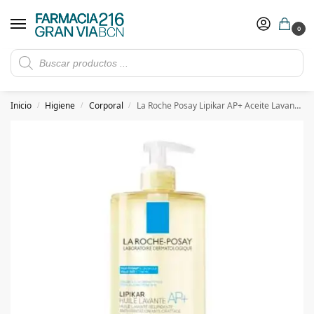
0
Rebajas de verano hasta -30%
Ver ofertas
​ 5€ de descuento con el cupón 5GRANVIA (compras superiores a 150€)
Inicio
Higiene
Corporal
La Roche Posay Lipikar AP+ Aceite Lavante 1 L
/
/
/