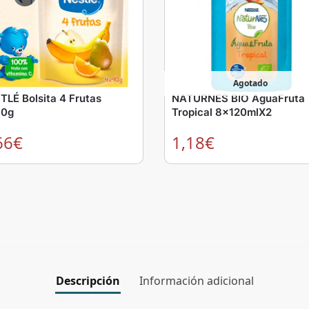
Agotado
TLÉ Bolsita 4 Frutas
NATURNES BIO AguaFruta
0g
Tropical 8x120mlX2
66
€
1,18
€
Descripción
Información adicional