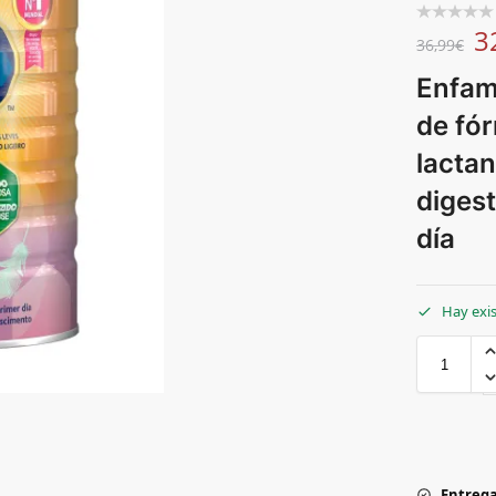
3
36,99
€
Enfam
de fór
lactan
digest
día
Hay exi
Entrega