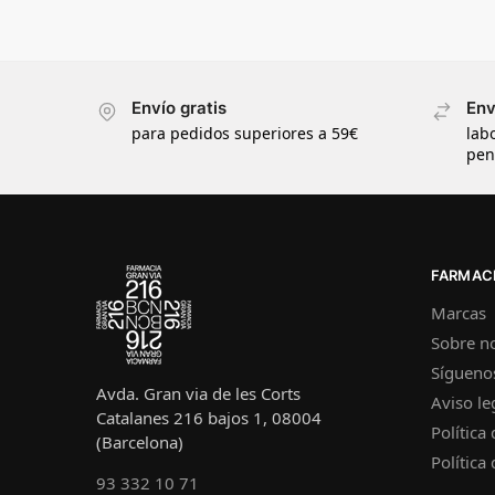
Envío gratis
Env
para pedidos superiores a 59€
lab
pen
FARMACI
Marcas
Sobre n
Sígueno
Avda. Gran via de les Corts
Aviso le
Catalanes 216 bajos 1, 08004
Política
(Barcelona)
Política
93 332 10 71