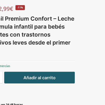
2,99
€
-11%
il Premium Confort – Leche
mula infantil para bebés
tes con trastornos
ivos leves desde el primer
stencias
+
Añadir al carrito
-
 en 24-48 horas