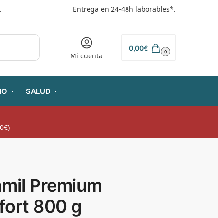
.
Entrega en 24-48h laborables*.
0,00
€
0
Mi cuenta
IO
SALUD
0€)
amil Premium
fort 800 g