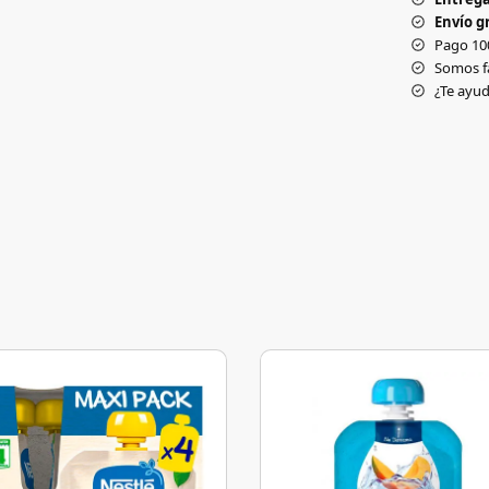
Envío gr
Pago 10
Somos f
¿Te ay