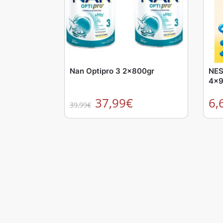
Nan Optipro 3 2x800gr
NES
4x9
37,99
€
6,
39,99
€