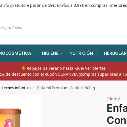
Envío gratuito a partir de 59€. Envíos a 3,99€ en compras inferiores
MOCOSMÉTICA
HIGIENE
NUTRICIÓN
HERBOLAR
Rebajas de verano hasta -30%
Ver ofertas
​ 5€ de descuento con el cupón 5GRANVIA (compras superiores a 15
Leches infantiles
Enfamil Premium Confort 800 g
/
Oferta!
Enf
Con