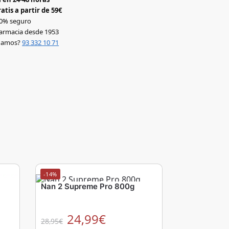
atis a partir de 59€
0% seguro
armacia desde 1953
udamos?
93 332 10 71
-14%
Nan 2 Supreme Pro 800g
24,99
€
28,95
€