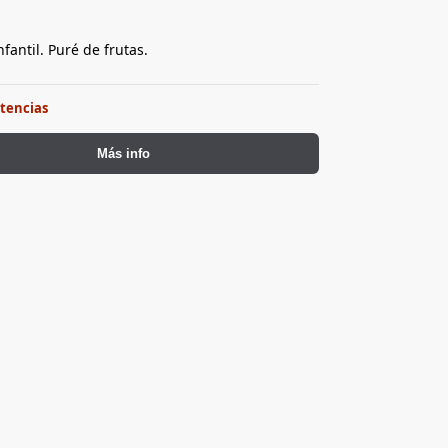
fantil. Puré de frutas.
stencias
Más info