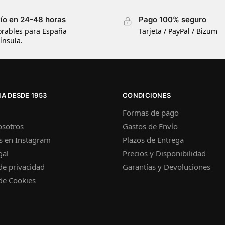
ío en 24-48 horas
Pago 100% seguro
orables para España
Tarjeta / PayPal / Bizum
ínsula.
A DESDE 1953
CONDICIONES
Formas de pago
osotros
Gastos de Envío
s en Instagram
Plazos de Entrega
gal
Precios y Disponibilidad
 de privacidad
Garantías y Devoluciones
 de Cookies