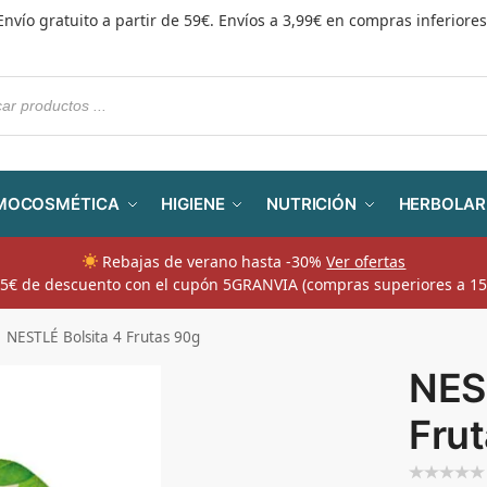
Envío gratuito a partir de 59€. Envíos a 3,99€ en compras inferiores
MOCOSMÉTICA
HIGIENE
NUTRICIÓN
HERBOLAR
Rebajas de verano hasta -30%
Ver ofertas
​ 5€ de descuento con el cupón 5GRANVIA (compras superiores a 15
NESTLÉ Bolsita 4 Frutas 90g
NES
Fru