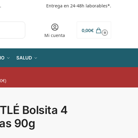
.
Entrega en 24-48h laborables*.
0,00
€
0
Mi cuenta
IO
SALUD
0€)
TLÉ Bolsita 4
tas 90g