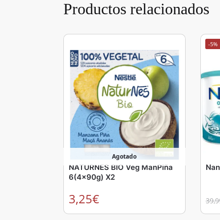
Productos relacionados
-5%
Agotado
NATURNES BIO Veg ManPiña
Nan
6(4x90g) X2
3,25
€
39,9