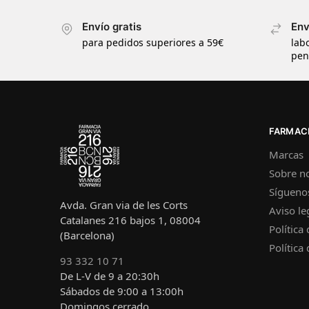
Envío gratis
Env
para pedidos superiores a 59€
lab
pen
FARMACI
Marcas
Sobre n
Sígueno
Avda. Gran via de les Corts
Aviso le
Catalanes 216 bajos 1, 08004
Política
(Barcelona)
Política
93 332 10 71
De L-V de 9 a 20:30h
Sábados de 9:00 a 13:00h
Domingos cerrado