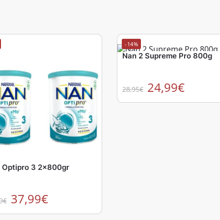
-14%
Nan 2 Supreme Pro 800g
24,99
€
28,95
€
 Optipro 3 2x800gr
37,99
€
9
€