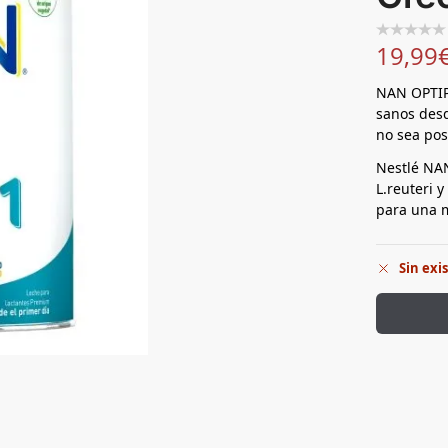
19,99
NAN OPTIP
sanos desd
no sea pos
Nestlé NA
L.reuteri 
para una m
Sin exi