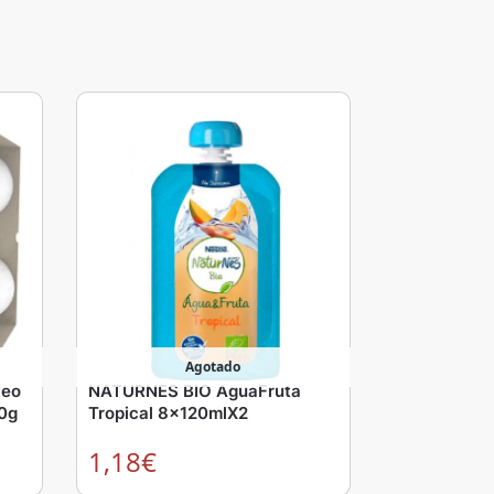
Agotado
teo
NATURNES BIO AguaFruta
0g
Tropical 8x120mlX2
1,18
€