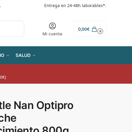
.
Entrega en 24-48h laborables*.
0,00
€
0
Mi cuenta
IO
SALUD
0€)
le Nan Optipro
eche
cimiento 800g