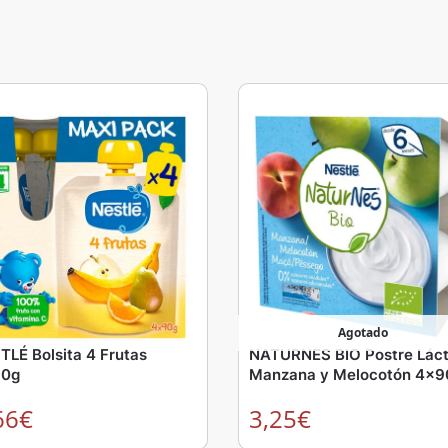
Agotado
TLÉ Bolsita 4 Frutas
NATURNES BIO Postre Lác
0g
Manzana y Melocotón 4x9
66
€
3,25
€