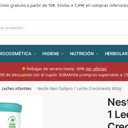
Envío gratuito a partir de 59€. Envíos a 3,99€ en compras inferiores
MOCOSMÉTICA
HIGIENE
NUTRICIÓN
HERBOLAR
Rebajas de verano hasta -30%
Ver ofertas
​ 5€ de descuento con el cupón 5GRANVIA (compras superiores a 15
Leches infantiles
Nestle Nan Optipro 1 Leche Crecimiento 800g
/
Nest
1 L
Cre