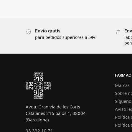
Envío gratis
Env
para pedidos superiores a 59€
lab
pen
FARMACI
Marcas
Sobre n
Sígueno
Avda. Gran via de les Corts
Aviso le
Catalanes 216 bajos 1, 08004
Política
(Barcelona)
Política
93 332 10 71