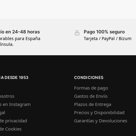
ío en 24-48 horas
Pago 100% seguro
orables para España
Tarjeta / PayPal / Bizum
ínsula.
A DESDE 1953
CONDICIONES
Formas de pago
osotros
Gastos de Envío
s en Instagram
Plazos de Entrega
gal
Precios y Disponibilidad
 de privacidad
Garantías y Devoluciones
 de Cookies