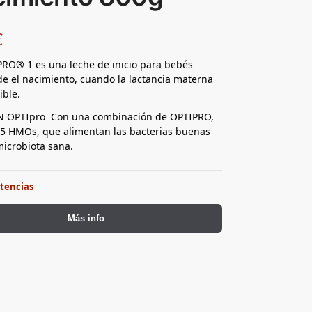
€
RO® 1 es una leche de inicio para bebés
e el nacimiento, cuando la lactancia materna
ible.
N OPTIpro Con una combinación de OPTIPRO,
y 5 HMOs, que alimentan las bacterias buenas
icrobiota sana.
stencias
Más info