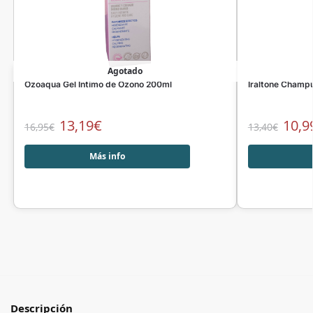
Agotado
Ozoaqua Gel Intimo de Ozono 200ml
Iraltone Champ
13,19
€
10,9
16,95
€
13,40
€
Más info
Descripción