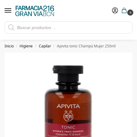
0
Rebajas de verano hasta -30%
Ver ofertas
​ 5€ de descuento con el cupón 5GRANVIA (compras superiores a 150€)
Inicio
Higiene
Capilar
Apivita tonic Champú Mujer 250ml
/
/
/