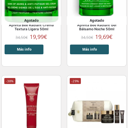
Agotado
Agotado
Apivita Bee Radiant Crema
Apivita Bee Radiant Gel
Textura Ligera 50ml
Bálsamo Noche 50ml
19,99
€
19,69
€
34,50
€
34,50
€
Más info
Más info
-38%
-29%