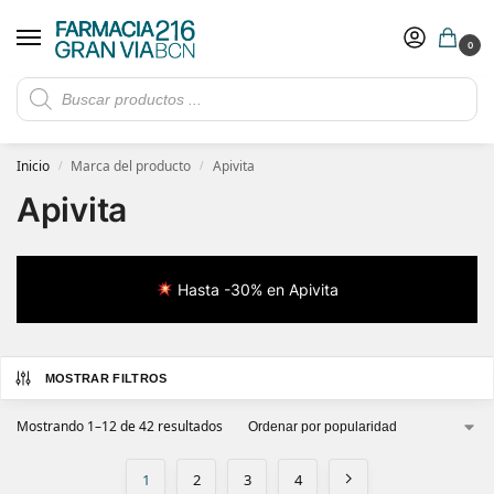
0
Rebajas de verano hasta -30%
Ver ofertas
​ 5€ de descuento con el cupón 5GRANVIA (compras superiores a 150€)
Inicio
Marca del producto
Apivita
/
/
Apivita
Hasta -30% en Apivita
MOSTRAR FILTROS
Mostrando 1–12 de 42 resultados
1
2
3
4