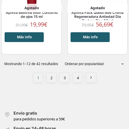
Agotado
Agotado
Apivita BeeVine Elixir Contorno
Apivita Pack Queen Bee Crema
de ojos 15 ml
Regeneradora Antiedad Dia
Textura Rica 50 ml
19,99
€
56,69
€
31,99
€
79,95
€
Más info
Más info
Mostrando 1–12 de 42 resultados
1
2
3
4
Envío gratis
para pedidos superiores a 59€
Envío en 24-48 horas