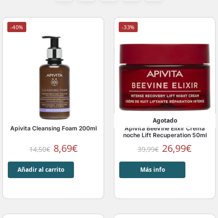
-40%
-33%
Agotado
Apivita Cleansing Foam 200ml
Apivita BeeVine Elixir Crema
noche Lift Recuperation 50ml
8,69
€
26,99
€
14,50
€
39,99
€
Añadir al carrito
Más info