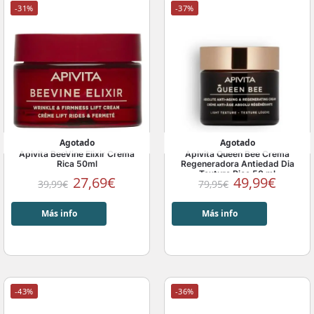
-31%
-37%
Agotado
Agotado
Apivita BeeVine Elixir Crema
Apivita Queen Bee Crema
Rica 50ml
Regeneradora Antiedad Dia
Textura Rica 50 ml
27,69
€
49,99
€
39,99
€
79,95
€
Más info
Más info
-43%
-36%