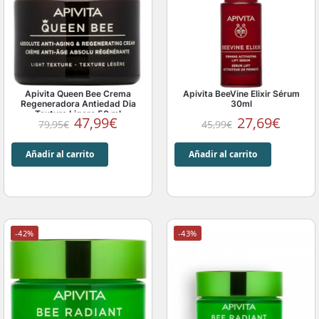
Apivita Queen Bee Crema
Apivita BeeVine Elixir Sérum
Regeneradora Antiedad Dia
30ml
Textura Ligera 50 ml
47,99
€
27,69
€
79,95
€
45,99
€
Añadir al carrito
Añadir al carrito
-42%
-43%