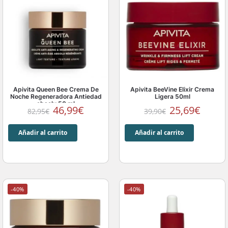
Apivita Queen Bee Crema De
Apivita BeeVine Elixir Crema
Noche Regeneradora Antiedad
Ligera 50ml
absolu 50 ml
46,99
€
25,69
€
82,95
€
39,90
€
Añadir al carrito
Añadir al carrito
-40%
-40%