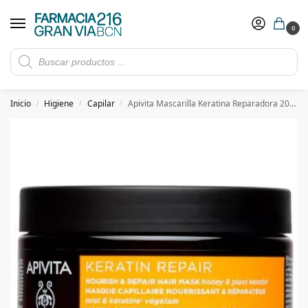
0
Rebajas de verano hasta -30%
Ver ofertas
​ 5€ de descuento con el cupón 5GRANVIA (compras superiores a 150€)
Inicio
Higiene
Capilar
Apivita Mascarilla Keratina Reparadora 200ml
/
/
/