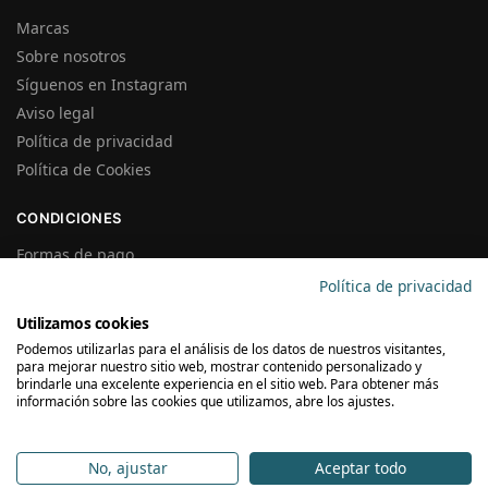
Marcas
Sobre nosotros
Síguenos en Instagram
Aviso legal
Política de privacidad
Política de Cookies
CONDICIONES
Formas de pago
Gastos de Envío
Política de privacidad
Plazos de Entrega
Utilizamos cookies
Precios y Disponibilidad
Podemos utilizarlas para el análisis de los datos de nuestros visitantes,
Garantías y Devoluciones
para mejorar nuestro sitio web, mostrar contenido personalizado y
brindarle una excelente experiencia en el sitio web. Para obtener más
información sobre las cookies que utilizamos, abre los ajustes.
SUSCRÍBETE A LA NEWSLETTER
No, ajustar
Aceptar todo