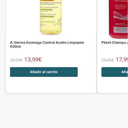
A-Derma Exomega Control Aceite Limpiador
Pilexil Champu 
500ml
13,99
€
17,9
20,99
€
23,45
€
Añadir al carrito
Añad