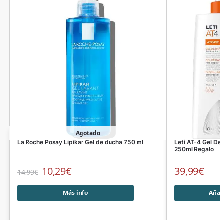
Agotado
La Roche Posay Lipikar Gel de ducha 750 ml
Leti AT-4 Gel D
250ml Regalo
10,29
€
39,99
€
14,99
€
Más info
Añad