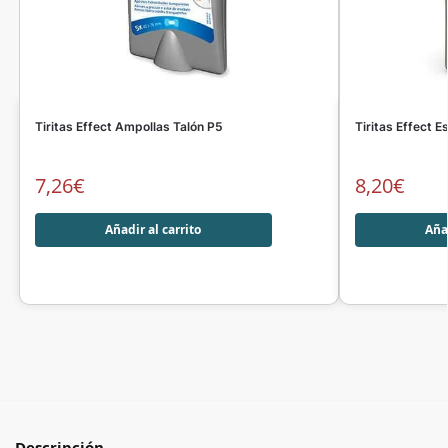
Tiritas Effect Ampollas Talón P5
Tiritas Effect 
7,26
€
8,20
€
Añadir al carrito
Añad
Descripción