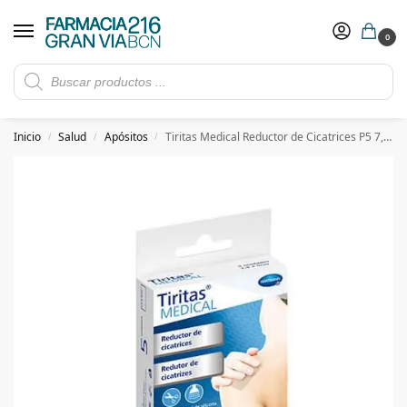
0
Rebajas de verano hasta -30%
Ver ofertas
​ 5€ de descuento con el cupón 5GRANVIA (compras superiores a 150€)
Inicio
Salud
Apósitos
Tiritas Medical Reductor de Cicatrices P5 7,2×5
/
/
/