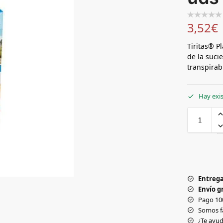
3,52
€
Tiritas® P
de la suci
transpirab
Hay exi
Entrega
Envío gr
Pago 10
Somos f
¿Te ay