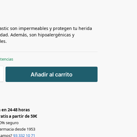
lastic son impermeables y protegen tu herida
edad. Además, son hipoalergénicas y
les.
stencias
+
Añadir al carrito
-
 en 24-48 horas
atis a partir de 59€
0% seguro
armacia desde 1953
udamos?
93 332 10 71