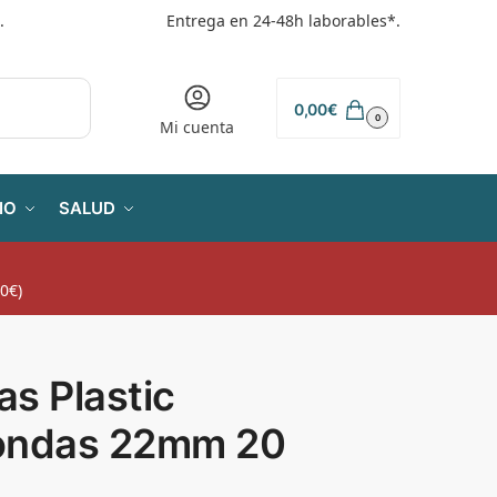
.
Entrega en 24-48h laborables*.
0,00
€
0
Mi cuenta
IO
SALUD
0€)
tas Plastic
ondas 22mm 20