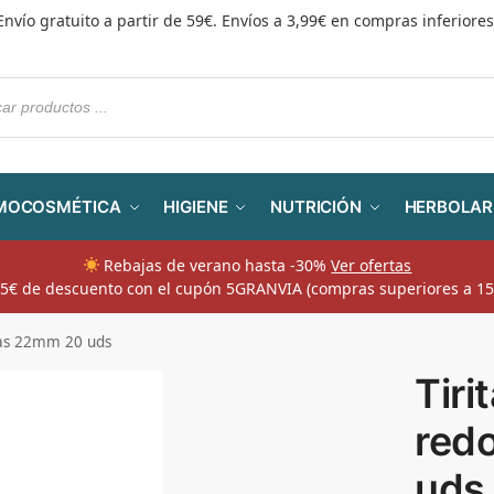
Envío gratuito a partir de 59€. Envíos a 3,99€ en compras inferiores
MOCOSMÉTICA
HIGIENE
NUTRICIÓN
HERBOLAR
Rebajas de verano hasta -30%
Ver ofertas
​ 5€ de descuento con el cupón 5GRANVIA (compras superiores a 15
ndas 22mm 20 uds
Tiri
red
uds