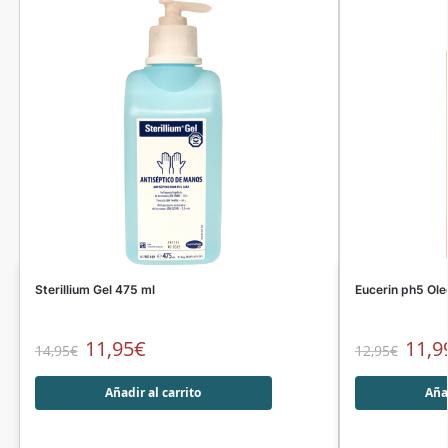
Sterillium Gel 475 ml
Eucerin ph5 Ol
11,95
€
11,9
14,95
€
12,95
€
Añadir al carrito
Añad