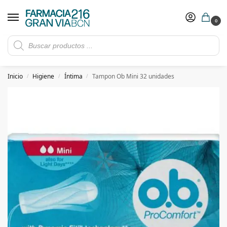
0
Rebajas de verano hasta -30%
Ver ofertas
​ 5€ de descuento con el cupón 5GRANVIA (compras superiores a 150€)
Inicio
Higiene
Íntima
Tampon Ob Mini 32 unidades
/
/
/