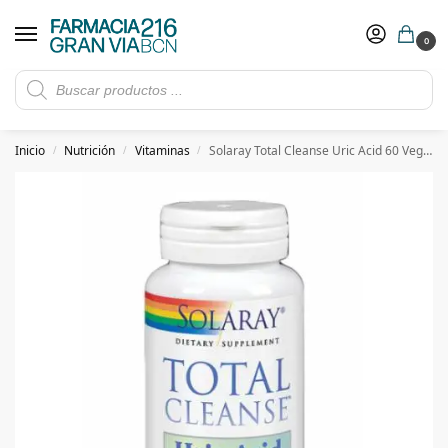
0
Rebajas de verano hasta -30%
Ver ofertas
​ 5€ de descuento con el cupón 5GRANVIA (compras superiores a 150€)
Inicio
Nutrición
Vitaminas
Solaray Total Cleanse Uric Acid 60 Vegcaps
/
/
/