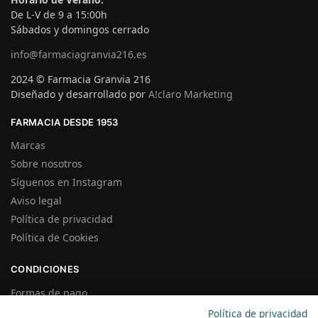
De L-V de 9 a 15:00h
Sábados y domingos cerrado
info@farmaciagranvia216.es
2024 © Farmacia Granvia 216
Diseñado y desarrollado por
A!claro Marketing
FARMACIA DESDE 1953
Marcas
Sobre nosotros
Síguenos en Instagram
Aviso legal
Política de privacidad
Política de Cookies
CONDICIONES
Formas de pago
Gastos de Envío
Política de privacidad