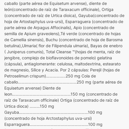
caballo (parte aérea de Equisetum arvense), diente de
león(concentrado de raíz de Taraxacum officinale), Ortiga
(concentrado de raíz de Urtica dioica), Gayuba(concentrado de
hoja de Artostaphylus uva-ursi), Esparraguera (concentrado de
parte aérea de Arpagus Affocinalis), Apio (concentrado de
semilla de Apium graveolens),Té verde (concentrado de hojas
de Camellia sinensis), Buchu (concentrado de hoja de Barosma
betulina),Ulmaria( flor de Filipendula ulmaria), Bayas de enebro
( Juniperus comunis), Total Cleanse ™(hojas de menta, raíz de
jengibre, complejo de bioflavonoides de pomelo) gelatina
(cápsula), antiaglomerante: celulosa, maltodextrina, estearato
de magnesio, Sílice y Acacia. Por 2 cápsulas: Perejil (hojas de
Petroselimun crispum)……………..250 mg Cola de
caballo……………………………………………250 mg (parte aérea de
Equisetum arvense) Diente de
leon……………………………………………150 mg (concentrado de
raíz de Taraxacum officinale) Ortiga (concentrado de raíz de
Urtica dioca) ………150 mg
Gayuba……………………………………………………100 mg
(concentrado de hoja Arctostaphylus uva-ursi)
Esparraguera……………………………………………100 mg