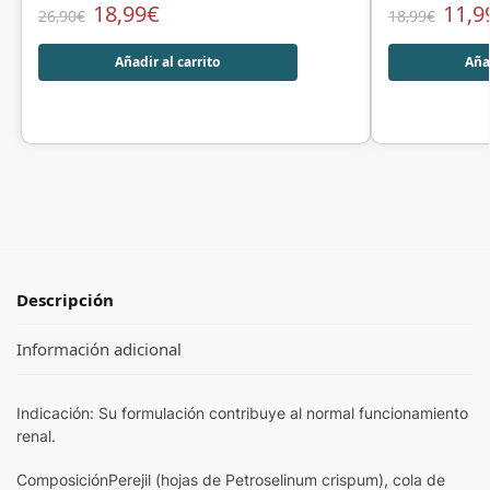
18,99
€
11,9
26,90
€
18,99
€
Añadir al carrito
Añad
Descripción
Información adicional
Indicación: Su formulación contribuye al normal funcionamiento
renal.
ComposiciónPerejil (hojas de Petroselinum crispum), cola de