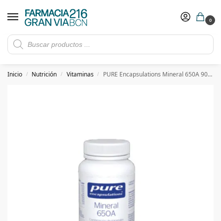
0
Rebajas de verano hasta -30%
Ver ofertas
​ 5€ de descuento con el cupón 5GRANVIA (compras superiores a 150€)
Inicio
Nutrición
Vitaminas
PURE Encapsulations Mineral 650A 90 cápsulas 61g
/
/
/