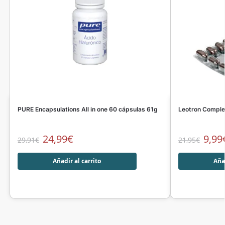
PURE Encapsulations All in one 60 cápsulas 61g
Leotron Comple
24,99
€
9,99
29,91
€
21,95
€
Añadir al carrito
Añad