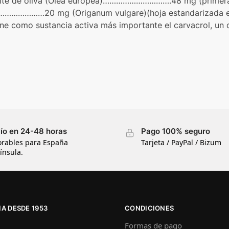
ceite de oliva (Olea europea)………………………….48 mg (primera 
……………………20 mg (Origanum vulgare)(hoja estandarizada 
ene como sustancia activa más importante el carvacrol, un
ío en 24-48 horas
Pago 100% seguro
orables para España
Tarjeta / PayPal / Bizum
ínsula.
A DESDE 1953
CONDICIONES
Formas de pago