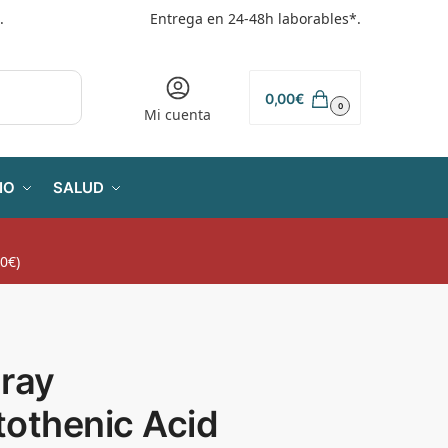
.
Entrega en 24-48h laborables*.
0,00
€
0
Mi cuenta
IO
SALUD
0€)
aray
tothenic Acid