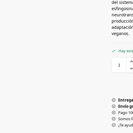
del sistema
esfingosin
neurotrans
producción
adaptación
veganos.
Hay exi
Entrega
Envío gr
Pago 10
Somos f
¿Te ay