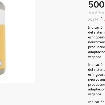
500
1
23,15
€
Indicación
del sistema
esfingosin
neurotrans
producción
adaptación
veganos.
Indicación
del sistema
esfingosin
neurotrans
producción
adaptación
veganos.
Indicación