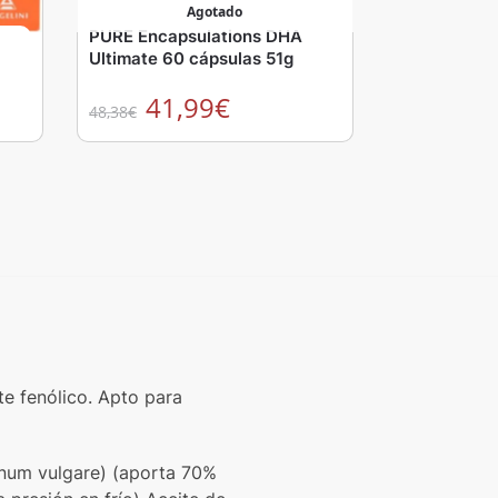
Agotado
PURE Encapsulations DHA
Ultimate 60 cápsulas 51g
41,99
€
48,38
€
e fenólico. Apto para
anum vulgare) (aporta 70%