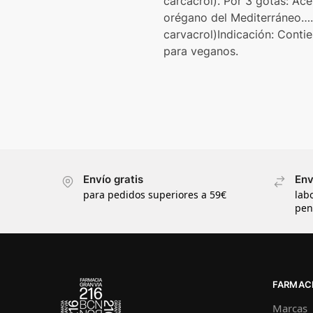
carcacrol). Por 3 gotas: A
orégano del Mediterráneo
carvacrol)Indicación: Conti
para veganos.
Envío gratis
Env
para pedidos superiores a 59€
lab
pen
FARMACI
Marcas