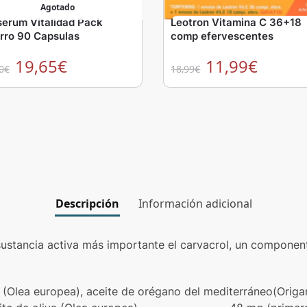
Agotado
serum Vitalidad Pack
Leotron Vitamina C 36+18
rro 90 Capsulas
comp efervescentes
19,65
€
11,99
€
0
€
18,99
€
Descripción
Información adicional
ustancia activa más importante el carvacrol, un component
 (Olea europea), aceite de orégano del mediterráneo(Orig