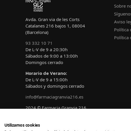
Sobre n
Sígueno
Avda. Gran via de les Corts
Aviso le
Catalanes 216 bajos 1, 08004
Política
(Barcelona)
Política
93 332 10 71
De L-V de 9 a 20:30h
Sábados de 9:00 a 13:00h
Domingos cerrado
Horario de Verano:
De L-V de 9 a 15:00h
Sábados y domingos cerrado
info@farmaciagranvia216.es
2024 © Farmacia Granvia 216
Diseñado y desarrollado por
A!claro
Marketing
Utilizamos cookies