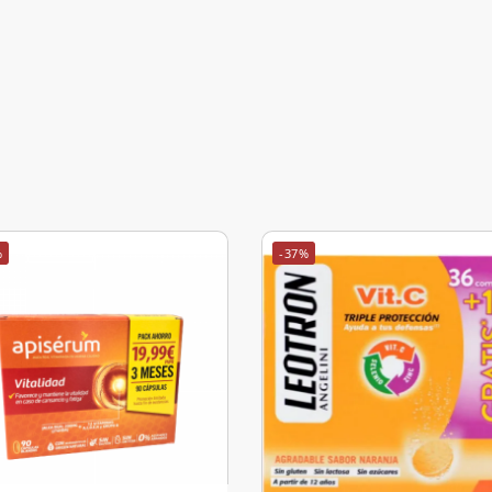
%
-37%