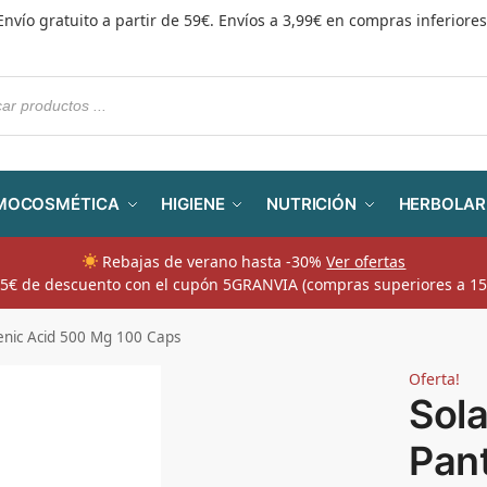
Envío gratuito a partir de 59€. Envíos a 3,99€ en compras inferiores
MOCOSMÉTICA
HIGIENE
NUTRICIÓN
HERBOLAR
Rebajas de verano hasta -30%
Ver ofertas
​ 5€ de descuento con el cupón 5GRANVIA (compras superiores a 15
enic Acid 500 Mg 100 Caps
Oferta!
Sol
Pan