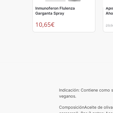
Inmunoferon Flulenza
Api
Garganta Spray
Aho
10,65
€
23,5
Indicación: Contiene como s
veganos.
ComposiciónAceite de oliva