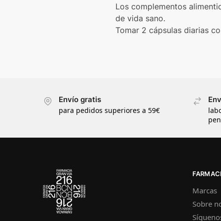
Los complementos alimentici
de vida sano.
Tomar 2 cápsulas diarias c
Envío gratis
Env
para pedidos superiores a 59€
lab
pen
FARMACI
Marcas
Sobre n
Sígueno