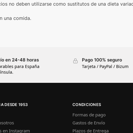
os no deben utilizarse como sustitutos de una dieta varia
on una comida.
ío en 24-48 horas
Pago 100% seguro
orables para España
Tarjeta / PayPal / Bizum
ínsula.
A DESDE 1953
CONDICIONES
Formas de pago
osotros
Gastos de Envío
s en Instagram
Plazos de Entrega