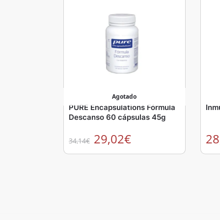
Agotado
PURE Encapsulations Fórmula
Inm
Descanso 60 cápsulas 45g
29,02
€
28
34,14
€