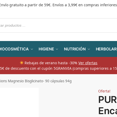
Envío gratuito a partir de 59€. Envíos a 3,99€ en compras inferiores
MOCOSMÉTICA
HIGIENE
NUTRICIÓN
HERBOLAR
Rebajas de verano hasta -30%
Ver ofertas
​ 5€ de descuento con el cupón 5GRANVIA (compras superiores a 15
ons Magnesio Bisglicinato- 90 cápsulas 94g
Oferta!
PUR
Enc