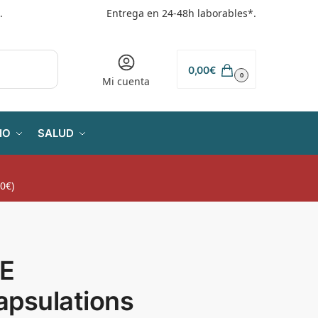
.
Entrega en 24-48h laborables*.
0,00
€
0
Mi cuenta
IO
SALUD
0€)
E
apsulations