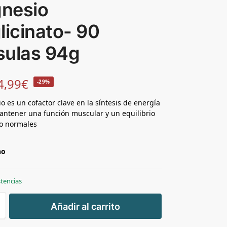
nesio
licinato- 90
sulas 94g
4,99
€
-29%
o es un cofactor clave en la síntesis de energía
ntener una función muscular y un equilibrio
ico normales
no
stencias
+
Añadir al carrito
-