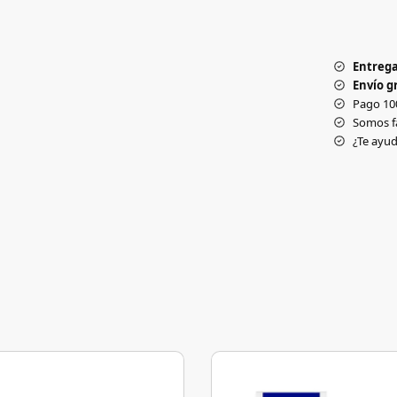
Entrega
Envío gr
Pago 10
Somos f
¿Te ay