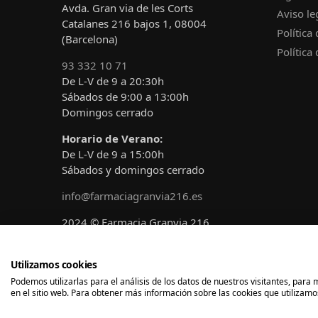
Avda. Gran via de les Corts
Aviso le
Catalanes 216 bajos 1, 08004
Política
(Barcelona)
Política
93 332 10 71
De L-V de 9 a 20:30h
Sábados de 9:00 a 13:00h
Domingos cerrado
Horario de Verano:
De L-V de 9 a 15:00h
Sábados y domingos cerrado
info@farmaciagranvia216.es
2024 © Farmacia Granvia 216
Diseñado y desarrollado por
A!claro
Marketing
Utilizamos cookies
Podemos utilizarlas para el análisis de los datos de nuestros visitantes, par
en el sitio web. Para obtener más información sobre las cookies que utilizamos