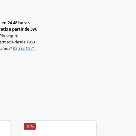
 en 24-48 horas
atis a partir de 59€
0% seguro
armacia desde 1953
udamos?
93 332 10 71
-31%