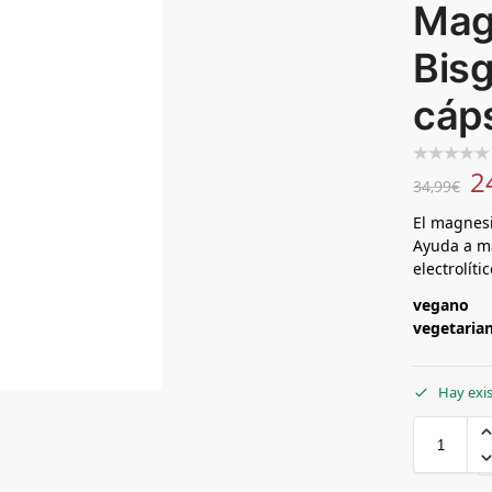
Mag
Bisg
cáp
2
34,99
€
El magnesi
Ayuda a ma
electrolít
vegano
vegetaria
Hay exi