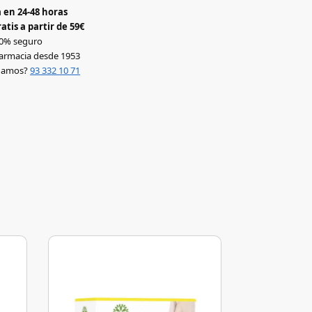
 en 24-48 horas
atis a partir de 59€
0% seguro
armacia desde 1953
udamos?
93 332 10 71