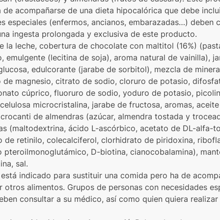
a de acompañarse de una dieta hipocalórica que debe inclu
s especiales (enfermos, ancianos, embarazadas…) deben co
una ingesta prolongada y exclusiva de este producto.
de la leche, cobertura de chocolate con maltitol (16%) (pas
, emulgente (lecitina de soja), aroma natural de vainilla), j
glucosa, edulcorante (jarabe de sorbitol), mezcla de mineral
 de magnesio, citrato de sodio, cloruro de potasio, difosfato
nato cúprico, fluoruro de sodio, yoduro de potasio, picoli
celulosa microcristalina, jarabe de fructosa, aromas, aceit
crocanti de almendras (azúcar, almendra tostada y trocead
s (maltodextrina, ácido L-ascórbico, acetato de DL-alfa-to
de retinilo, colecalciferol, clorhidrato de piridoxina, ribofl
do pteroilmonoglutámico, D-biotina, cianocobalamina), mante
na, sal.
 está indicado para sustituir una comida pero ha de acomp
ir otros alimentos. Grupos de personas con necesidades es
en consultar a su médico, así como quien quiera realizar