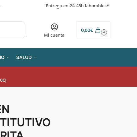
.
Entrega en 24-48h laborables*.
0,00
€
0
Mi cuenta
IO
SALUD
0€)
EN
TITUTIVO
RITA