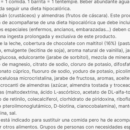
= 1 comida. 1 barrita = 1 tentempié. Beber abundante agua
da seguir una dieta hipocalórica.
osán (crustáceos) y almendras (frutos de cáscara). Este pr
a de acompañarse de una dieta hipocalórica que debe inclu
s especiales (enfermos, ancianos, embarazadas…) deben co
una ingesta prolongada y exclusiva de este producto.
de la leche, cobertura de chocolate con maltitol (16%) (pas
, emulgente (lecitina de soja), aroma natural de vainilla), j
glucosa, edulcorante (jarabe de sorbitol), mezcla de mineral
 de magnesio, citrato de sodio, cloruro de potasio, difosfato
nato cúprico, fluoruro de sodio, yoduro de potasio, picoli
celulosa microcristalina, jarabe de fructosa, aromas, aceit
crocanti de almendras (azúcar, almendra tostada y trocead
s (maltodextrina, ácido L-ascórbico, acetato de DL-alfa-to
de retinilo, colecalciferol, clorhidrato de piridoxina, ribofl
do pteroilmonoglutámico, D-biotina, cianocobalamina), mante
na, sal.
 está indicado para sustituir una comida pero ha de acomp
ir otros alimentos. Grupos de personas con necesidades es