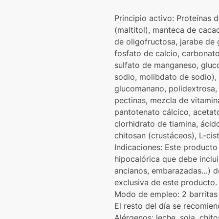
Principio activo: Proteínas 
(maltitol), manteca de cacao
de oligofructosa, jarabe de 
fosfato de calcio, carbonato
sulfato de manganeso, gluco
sodio, molibdato de sodio), 
glucomanano, polidextrosa, 
pectinas, mezcla de vitamina
pantotenato cálcico, acetato 
clorhidrato de tiamina, áci
chitosan (crustáceos), L-cisti
Indicaciones: Este producto
hipocalórica que debe inclu
ancianos, embarazadas…) deb
exclusiva de este producto.
Modo de empleo: 2 barritas 
El resto del día se recomien
Alérgenos: leche, soja, chit