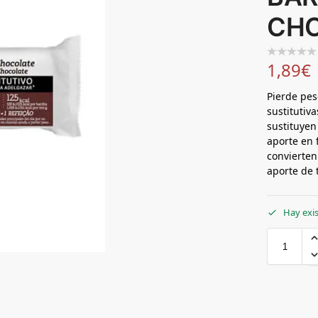
CHO
1,89
€
Pierde pes
sustitutiv
sustituyen
aporte en 
convierten
aporte de t
Hay exi