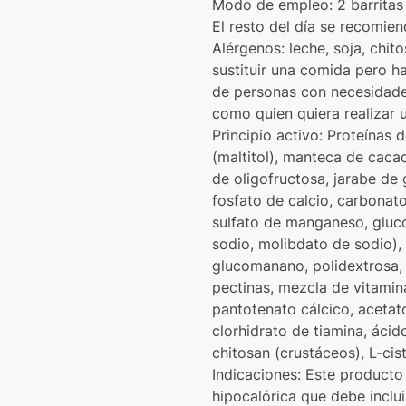
Modo de empleo: 2 barritas 
El resto del día se recomien
Alérgenos: leche, soja, chit
sustituir una comida pero h
de personas con necesidade
como quien quiera realizar 
Principio activo: Proteínas 
(maltitol), manteca de cacao
de oligofructosa, jarabe de 
fosfato de calcio, carbonato
sulfato de manganeso, gluco
sodio, molibdato de sodio), 
glucomanano, polidextrosa, 
pectinas, mezcla de vitamina
pantotenato cálcico, acetato 
clorhidrato de tiamina, áci
chitosan (crustáceos), L-cisti
Indicaciones: Este producto
hipocalórica que debe inclu