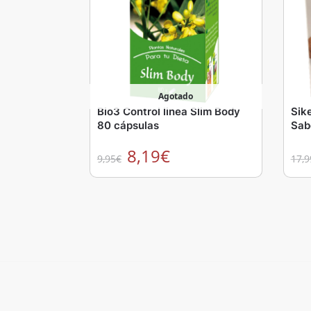
Agotado
Bio3 Control linea Slim Body
Sike
80 cápsulas
Sab
8,19
€
9,95
€
17,9