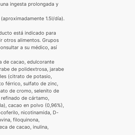
 una ingesta prolongada y
 (aproximadamente 1.5l/día).
oducto está indicado para
ir otros alimentos. Grupos
nsultar a su médico, así
ta de cacao, edulcorante
arabe de polidextrosa, jarabe
es (citrato de potasio,
 férrico, sulfato de zinc,
nato de cromo, selenito de
e refinado de cártamo,
a), cacao en polvo (0,96%),
coferilo, nicotinamida, D-
avina, filoquinona,
ca de cacao, inulina,