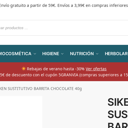
Envío gratuito a partir de 59€. Envíos a 3,99€ en compras inferiores
MOCOSMÉTICA
HIGIENE
NUTRICIÓN
HERBOLAR
Rebajas de verano hasta -30%
Ver ofertas
​ 5€ de descuento con el cupón 5GRANVIA (compras superiores a 15
IKEN SUSTITUTIVO BARRITA CHOCOLATE 40g
SIK
SUS
BAR