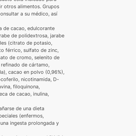
ir otros alimentos. Grupos
nsultar a su médico, así
ta de cacao, edulcorante
arabe de polidextrosa, jarabe
es (citrato de potasio,
 férrico, sulfato de zinc,
nato de cromo, selenito de
e refinado de cártamo,
a), cacao en polvo (0,96%),
coferilo, nicotinamida, D-
avina, filoquinona,
ca de cacao, inulina,
añarse de una dieta
peciales (enfermos,
 una ingesta prolongada y