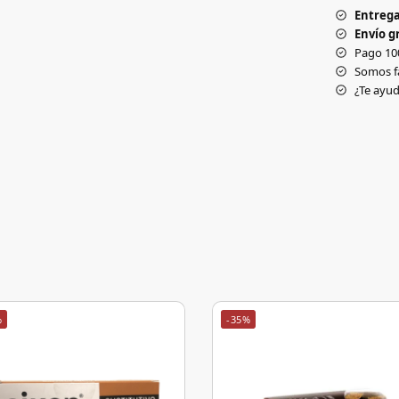
Entrega
Envío gr
Pago 10
Somos f
¿Te ay
%
-35%