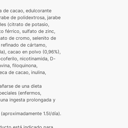
ta de cacao, edulcorante
arabe de polidextrosa, jarabe
es (citrato de potasio,
 férrico, sulfato de zinc,
nato de cromo, selenito de
e refinado de cártamo,
a), cacao en polvo (0,96%),
coferilo, nicotinamida, D-
avina, filoquinona,
ca de cacao, inulina,
añarse de una dieta
peciales (enfermos,
 una ingesta prolongada y
 (aproximadamente 1.5l/día).
oducto está indicado para