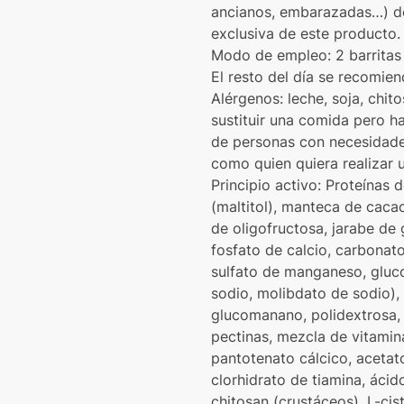
ancianos, embarazadas…) deb
exclusiva de este producto.
Modo de empleo: 2 barritas 
El resto del día se recomien
Alérgenos: leche, soja, chit
sustituir una comida pero h
de personas con necesidade
como quien quiera realizar 
Principio activo: Proteínas 
(maltitol), manteca de cacao
de oligofructosa, jarabe de 
fosfato de calcio, carbonato
sulfato de manganeso, gluco
sodio, molibdato de sodio), 
glucomanano, polidextrosa, 
pectinas, mezcla de vitamina
pantotenato cálcico, acetato 
clorhidrato de tiamina, áci
chitosan (crustáceos), L-cisti