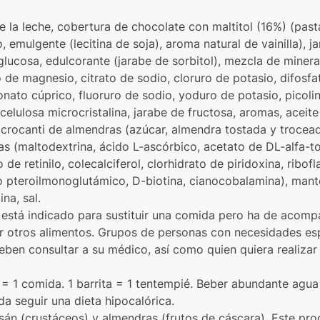
de la leche, cobertura de chocolate con maltitol (16%) (pas
, emulgente (lecitina de soja), aroma natural de vainilla), j
glucosa, edulcorante (jarabe de sorbitol), mezcla de mineral
 de magnesio, citrato de sodio, cloruro de potasio, difosfato
nato cúprico, fluoruro de sodio, yoduro de potasio, picoli
celulosa microcristalina, jarabe de fructosa, aromas, aceit
crocanti de almendras (azúcar, almendra tostada y trocead
s (maltodextrina, ácido L-ascórbico, acetato de DL-alfa-to
de retinilo, colecalciferol, clorhidrato de piridoxina, ribofl
do pteroilmonoglutámico, D-biotina, cianocobalamina), mante
na, sal.
 está indicado para sustituir una comida pero ha de acomp
ir otros alimentos. Grupos de personas con necesidades es
en consultar a su médico, así como quien quiera realizar
= 1 comida. 1 barrita = 1 tentempié. Beber abundante agua
da seguir una dieta hipocalórica.
osán (crustáceos) y almendras (frutos de cáscara). Este pr