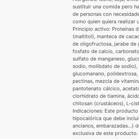
sustituir una comida pero h
de personas con necesidade
como quien quiera realizar 
Principio activo: Proteínas 
(maltitol), manteca de cacao
de oligofructosa, jarabe de 
fosfato de calcio, carbonato
sulfato de manganeso, gluco
sodio, molibdato de sodio), 
glucomanano, polidextrosa, 
pectinas, mezcla de vitamina
pantotenato cálcico, acetato 
clorhidrato de tiamina, áci
chitosan (crustáceos), L-cisti
Indicaciones: Este producto
hipocalórica que debe inclu
ancianos, embarazadas…) deb
exclusiva de este producto.