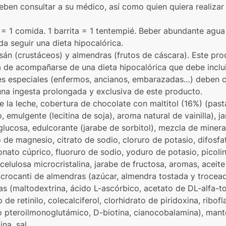
en consultar a su médico, así como quien quiera realizar
= 1 comida. 1 barrita = 1 tentempié. Beber abundante agua
da seguir una dieta hipocalórica.
osán (crustáceos) y almendras (frutos de cáscara). Este pr
a de acompañarse de una dieta hipocalórica que debe inclu
s especiales (enfermos, ancianos, embarazadas…) deben co
una ingesta prolongada y exclusiva de este producto.
de la leche, cobertura de chocolate con maltitol (16%) (pas
, emulgente (lecitina de soja), aroma natural de vainilla), j
glucosa, edulcorante (jarabe de sorbitol), mezcla de mineral
 de magnesio, citrato de sodio, cloruro de potasio, difosfato
nato cúprico, fluoruro de sodio, yoduro de potasio, picoli
celulosa microcristalina, jarabe de fructosa, aromas, aceit
crocanti de almendras (azúcar, almendra tostada y trocead
s (maltodextrina, ácido L-ascórbico, acetato de DL-alfa-to
de retinilo, colecalciferol, clorhidrato de piridoxina, ribofl
do pteroilmonoglutámico, D-biotina, cianocobalamina), mante
na, sal.