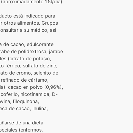
 (aproximadamente 1.5l/día).
oducto está indicado para
ir otros alimentos. Grupos
nsultar a su médico, así
ta de cacao, edulcorante
arabe de polidextrosa, jarabe
es (citrato de potasio,
 férrico, sulfato de zinc,
nato de cromo, selenito de
e refinado de cártamo,
a), cacao en polvo (0,96%),
coferilo, nicotinamida, D-
avina, filoquinona,
ca de cacao, inulina,
añarse de una dieta
peciales (enfermos,