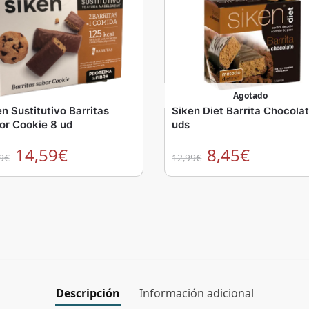
Agotado
n Sustitutivo Barritas
Siken Diet Barrita Chocola
or Cookie 8 ud
uds
14,59
€
8,45
€
9
€
12,99
€
Descripción
Información adicional