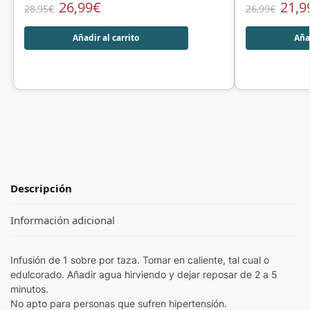
26,99
€
21,9
28,95
€
26,99
€
Añadir al carrito
Añad
Descripción
Información adicional
Infusión de 1 sobre por taza. Tomar en caliente, tal cual o
edulcorado. Añadir agua hirviendo y dejar reposar de 2 a 5
minutos.
No apto para personas que sufren hipertensión.