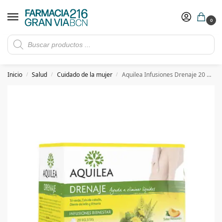
0
Rebajas de verano hasta -30%
Ver ofertas
​ 5€ de descuento con el cupón 5GRANVIA (compras superiores a 150€)
Inicio
Salud
Cuidado de la mujer
Aquilea Infusiones Drenaje 20 Sobres
/
/
/