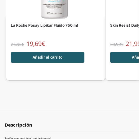
La Roche Posay Lipikar Fluido 750 ml
Skin Resist Dail
19,69
€
21,9
26,95
€
39,99
€
Añadir al carrito
Añad
Descripción
Información adicional