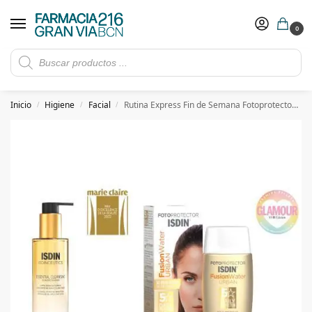
0
Rebajas de verano hasta -30%
Ver ofertas
​ 5€ de descuento con el cupón 5GRANVIA (compras superiores a 150€)
Inicio
Higiene
Facial
Rutina Express Fin de Semana Fotoprotector Isdin Fusion Water Urban SPF 30 + Isidinceutics Essential Cleansing
/
/
/