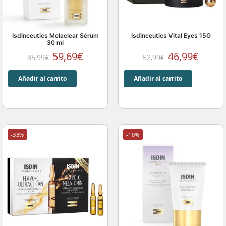
Isdinceutics Melaclear Sérum
Isdinceutics Vital Eyes 15G
30 ml
59,69
€
46,99
€
85,99
€
52,99
€
Añadir al carrito
Añadir al carrito
-33%
-10%