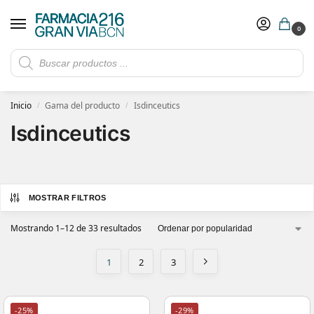
0
Rebajas de verano hasta -30%
Ver ofertas
​ 5€ de descuento con el cupón 5GRANVIA (compras superiores a 150€)
Inicio
Gama del producto
Isdinceutics
/
/
Isdinceutics
MOSTRAR FILTROS
Mostrando 1–12 de 33 resultados
1
2
3
-25%
-29%