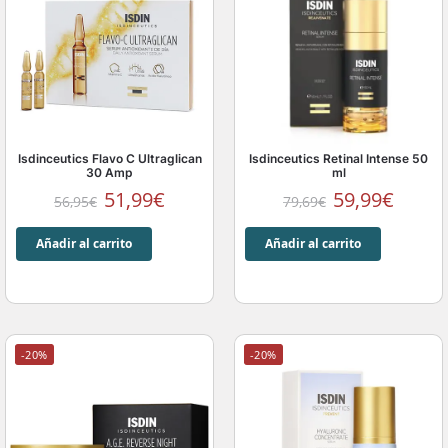
Isdinceutics Flavo C Ultraglican
Isdinceutics Retinal Intense 50
30 Amp
ml
51,99
€
59,99
€
56,95
€
79,69
€
Añadir al carrito
Añadir al carrito
-20%
-20%