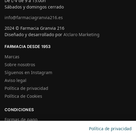
De L-V de 9 a 15:00h
Sábados y domingos cerrado
info@farmaciagranvia216.es
2024 © Farmacia Granvia 216
Diseñado y desarrollado por
A!claro Marketing
FARMACIA DESDE 1953
Marcas
Sobre nosotros
Síguenos en Instagram
Aviso legal
Política de privacidad
Política de Cookies
CONDICIONES
Formas de pago
Gastos de Envío
Política de privacidad
Plazos de Entrega