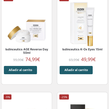
Isdinceutics AGE Reverse Day
Isdinceutics K-Ox Eyes 15ml
50ml
74,99
€
49,99
€
99,99
€
69,99
€
Añadir al carrito
Añadir al carrito
-9%
-25%