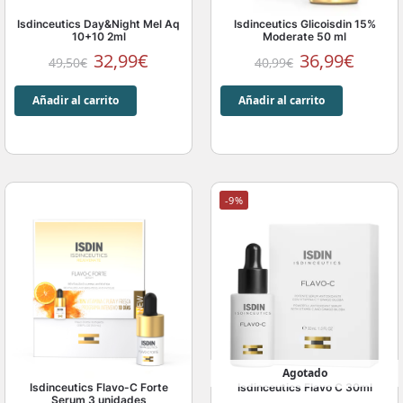
Isdinceutics Day&Night Mel Aq
Isdinceutics Glicoisdin 15%
10+10 2ml
Moderate 50 ml
32,99
€
36,99
€
49,50
€
40,99
€
Añadir al carrito
Añadir al carrito
-9%
Agotado
Isdinceutics Flavo-C Forte
Isdinceutics Flavo C 30ml
Serum 3 unidades