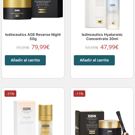
Isdinceutics AGE Reverse Night
Isdinceutics Hyaluronic
50g
Concentrate 30ml
79,99
€
47,99
€
99,99
€
59,99
€
Añadir al carrito
Añadir al carrito
-31%
-11%