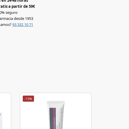
 en 24-48 horas
atis a partir de 59€
0% seguro
armacia desde 1953
udamos?
93 332 10 71
-15%