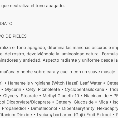
 que neutraliza el tono apagado.
DIATO
O DE PIELES
raliza el tono apagado, difumina las manchas oscuras e im
iel del rostro, devolviéndole la luminosidad natural. Formu
inadores y antiedad. Aspecto radiante y uniforme desde la 
añana y noche sobre cara y cuello con un suave masaje.
 • Hamamelis virginiana (Witch Hazel) Leaf Water • Cetea
e • Glycerin • Cetyl Ricinoleate • Cyclopentasiloxane • Tr
 Glyceryl Stearate • Methyl Gluceth-10 • Niacinamide • PE
ycol Dicaprylate/Dicaprate • Cetearyl Glucoside • Mica • I
• Propanediol • Dimethiconol • Dipentaerythrityl Hexacapr
itanium Dioxide • Lycium¡ barbarum (Goji) Fruit Extract •