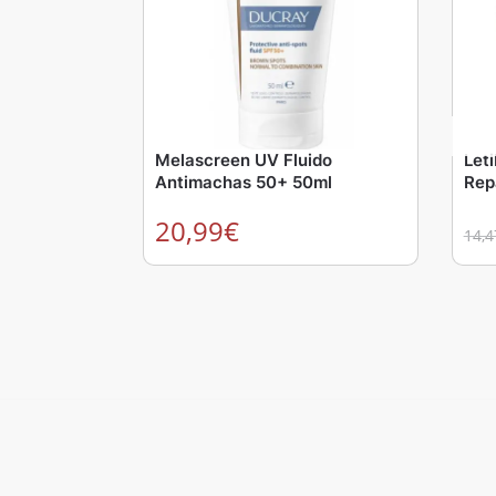
Melascreen UV Fluido
Let
Antimachas 50+ 50ml
Rep
20,99
€
14,4