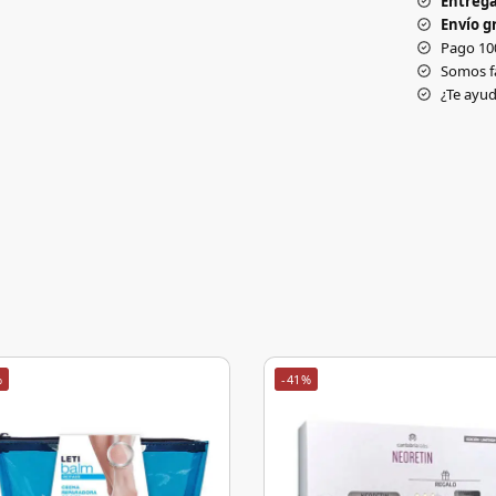
Entrega
Envío gr
Pago 10
Somos f
¿Te ay
%
-41%