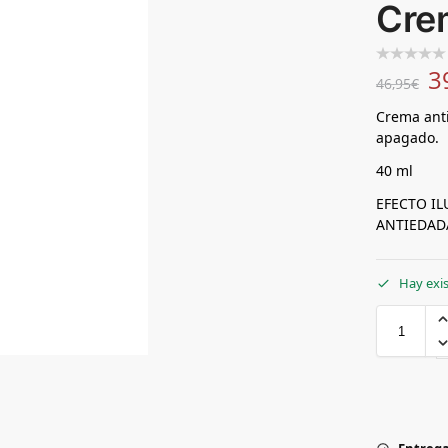
Cre
3
46,95
€
Crema anti
apagado.
40 ml
EFECTO I
ANTIEDAD
Hay exi