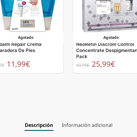
Agotado
Agotado
ibalm Repair Crema
NeoRetin Discrom Control
aradora De Pies
Concentrate Despigmenta
Pack
11,99
€
25,99
€
7
€
43,95
€
Descripción
Información adicional