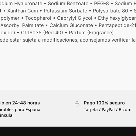
odium Hyaluronate • Sodium Benzoate • PEG-8 • Sodium 
act • Xanthan Gum • Potassium Sorbate • Polysorbate 80 •
polymer • Tocopherol • Caprylyl Glycol • Ethylhexylglycer
Ascorbyl Palmitate • Calcium Gluconate • Pentapeptide-21 
ioxide) • CI 16035 (Red 40) • Parfum (Fragrance).
uede estar sujeta a modificaciones, aconsejamos verificar la
ío en 24-48 horas
Pago 100% seguro
orables para España
Tarjeta / PayPal / Bizum
ínsula.