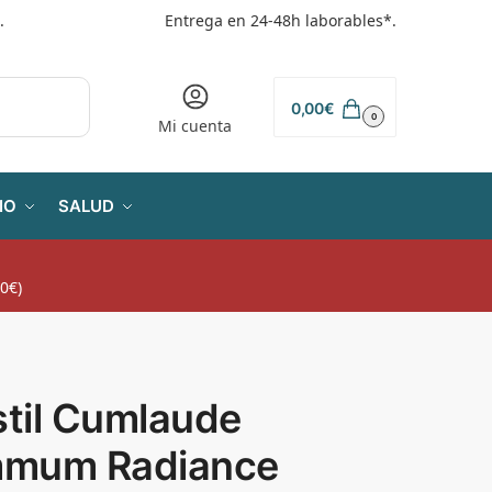
.
Entrega en 24-48h laborables*.
0,00
€
0
Mi cuenta
IO
SALUD
0€)
stil Cumlaude
mum Radiance