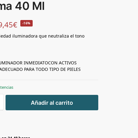
ma 40 Ml
9,45
€
-16%
edad iluminadora que neutraliza el tono
LUMINADOR INMEDIATO
CON ACTIVOS
ADECUADO PARA TODO TIPO DE PIELES
stencias
+
Añadir al carrito
-