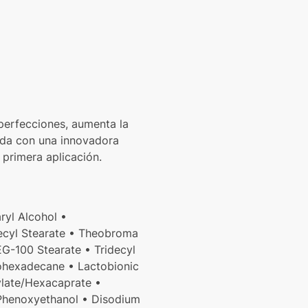
perfecciones, aumenta la
lada con una innovadora
primera aplicación.
ryl Alcohol •
idecyl Stearate • Theobroma
G-100 Stearate • Tridecyl
sohexadecane • Lactobionic
ylate/Hexacaprate •
 Phenoxyethanol • Disodium