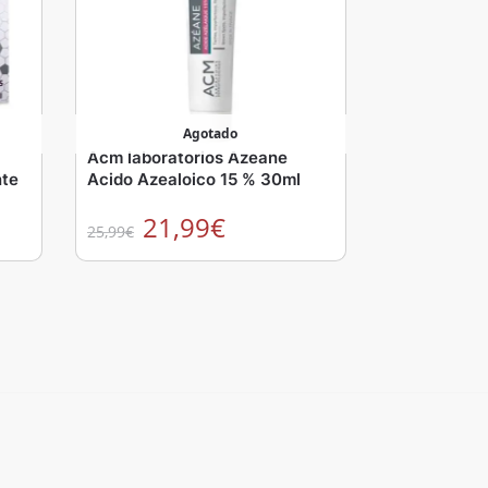
Agotado
Acm laboratorios Azeane
nte
Acido Azealoico 15 % 30ml
21,99
€
25,99
€