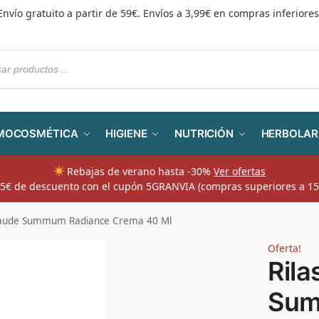
Envío gratuito a partir de 59€. Envíos a 3,99€ en compras inferiores
MOCOSMÉTICA
HIGIENE
NUTRICIÓN
HERBOLAR
Rebajas de verano hasta -30%
Ver ofertas
​ 5€ de descuento con el cupón 5GRANVIA (compras superiores a 15
mlaude Summum Radiance Crema 40 Ml
Oferta!
Rila
Sum