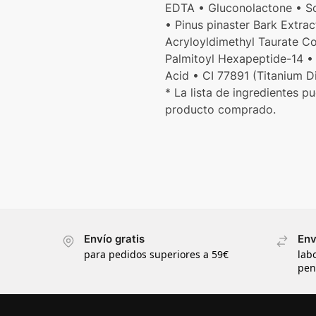
EDTA • Gluconolactone • S
• Pinus pinaster Bark Extr
Acryloyldimethyl Taurate Co
Palmitoyl Hexapeptide-14 • 
Acid • CI 77891 (Titanium D
* La lista de ingredientes p
producto comprado.
Envío gratis
Env
para pedidos superiores a 59€
lab
pen