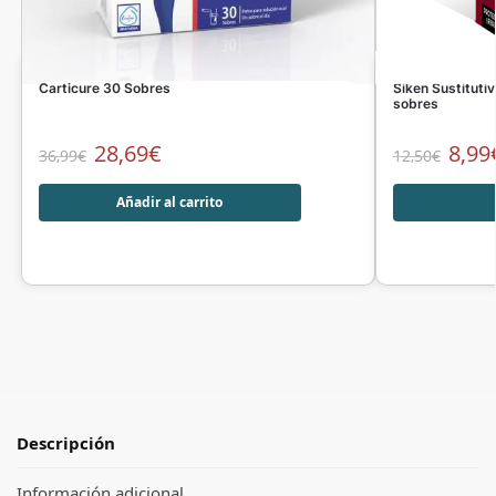
Carticure 30 Sobres
Siken Sustituti
sobres
28,69
€
8,99
36,99
€
12,50
€
Añadir al carrito
Descripción
Información adicional