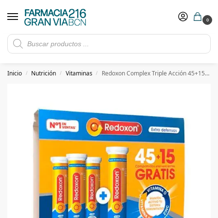
0
Rebajas de verano hasta -30%
Ver ofertas
​ 5€ de descuento con el cupón 5GRANVIA (compras superiores a 150€)
Inicio
Nutrición
Vitaminas
Redoxon Complex Triple Acción 45+15 Gratis comp Efervescentes
/
/
/