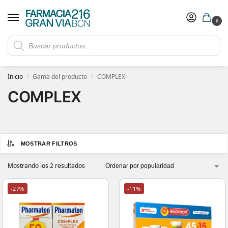
0
Rebajas de verano hasta -30%
Ver ofertas
​ 5€ de descuento con el cupón 5GRANVIA (compras superiores a 150€)
Inicio
Gama del producto
COMPLEX
/
/
COMPLEX
MOSTRAR FILTROS
Mostrando los 2 resultados
-27%
-11%