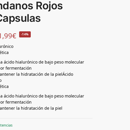
ndanos Rojos
Capsulas
1,99
€
-14%
urónico
ética
a ácido hialurónico de bajo peso molecular
por fermentación
ntener la hidratación de la pielÁcido
o
ética
a ácido hialurónico de bajo peso molecular
por fermentación
ntener la hidratación de la piel
stencias