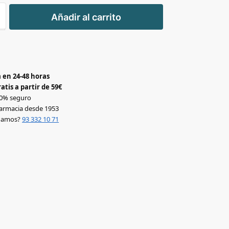
+
Añadir al carrito
-
 en 24-48 horas
atis a partir de 59€
0% seguro
armacia desde 1953
udamos?
93 332 10 71