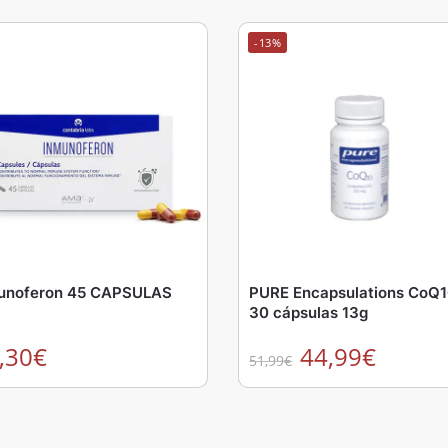
-13%
unoferon 45 CAPSULAS
PURE Encapsulations CoQ
30 cápsulas 13g
,30
€
44,99
€
51,99
€