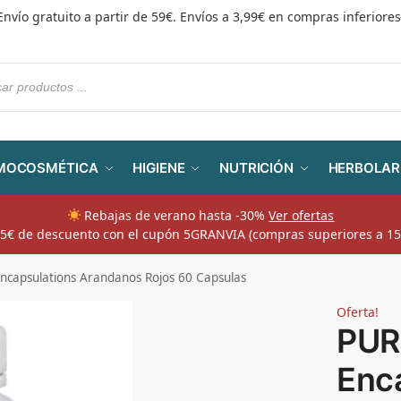
Envío gratuito a partir de 59€. Envíos a 3,99€ en compras inferiores
MOCOSMÉTICA
HIGIENE
NUTRICIÓN
HERBOLAR
Rebajas de verano hasta -30%
Ver ofertas
​ 5€ de descuento con el cupón 5GRANVIA (compras superiores a 15
ncapsulations Arandanos Rojos 60 Capsulas
Oferta!
PUR
Enc