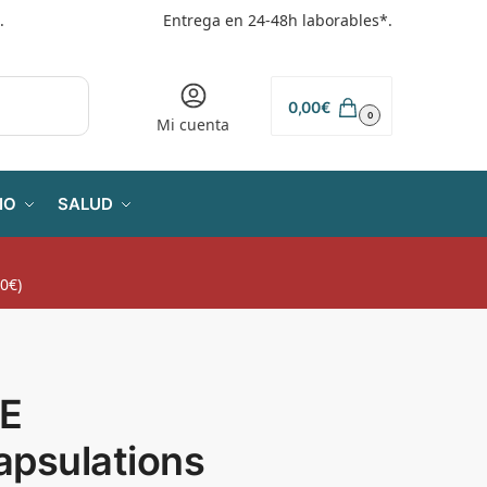
.
Entrega en 24-48h laborables*.
0,00
€
0
Mi cuenta
IO
SALUD
0€)
E
apsulations