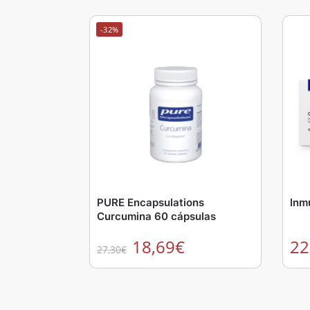
-32%
PURE Encapsulations
Inm
Curcumina 60 cápsulas
18,69
€
22
27,30
€