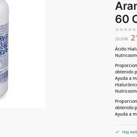
Ara
60 
2
25,50
€
Ácido Hial
Nutricosm
Proporcion
obtenido 
Ayuda a ma
Hialurónic
Nutricosm
Proporcion
obtenido 
Ayuda a ma
Hay exi