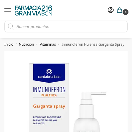
0
Rebajas de verano hasta -30%
Ver ofertas
​ 5€ de descuento con el cupón 5GRANVIA (compras superiores a 150€)
Inicio
Nutrición
Vitaminas
Inmunoferon Flulenza Garganta Spray
/
/
/