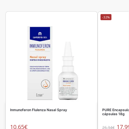
-32%
Inmunoferon Flulenza Nasal Spray
PURE Encapsula
cápsulas 18g
10,65
€
17,9
26,34
€