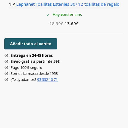
1
×
Lephanet Toallitas Esteriles 30+12 toallitas de regalo
l
l
Hay existencias
i
t
18,99
€
13,69
€
a
s
E
Añadir todo al carrito
s
t
Entrega en 24-48 horas
e
Envío gratis a partir de 59€
r
Pago 100% seguro
i
Somos farmacia desde 1953
l
¿Te ayudamos?
93 332 10 71
e
s
3
0
+
1
2