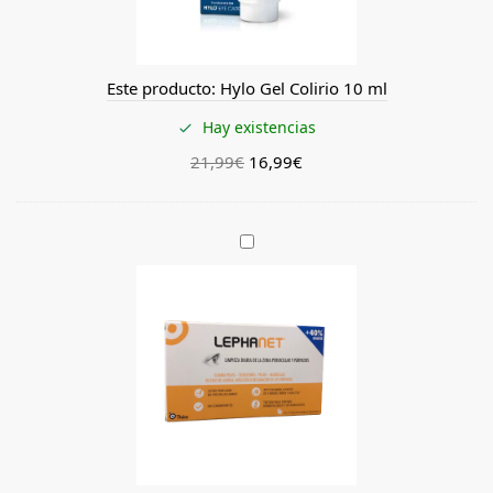
o
l
i
Este producto:
Hylo Gel Colirio 10 ml
r
i
Hay existencias
o
1
21,99
€
16,99
€
0
m
l
L
e
p
h
a
n
e
t
T
o
a