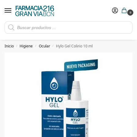
0
Rebajas de verano hasta -30%
Ver ofertas
​ 5€ de descuento con el cupón 5GRANVIA (compras superiores a 150€)
Inicio
Higiene
Ocular
Hylo Gel Colirio 10 ml
/
/
/