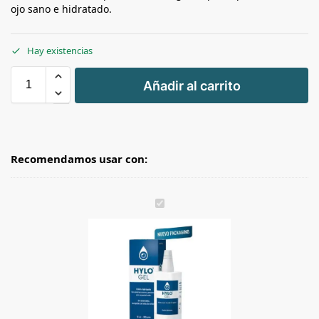
ojo sano e hidratado.
Hay existencias
+
Añadir al carrito
-
Recomendamos usar con:
H
y
l
o
G
e
l
C