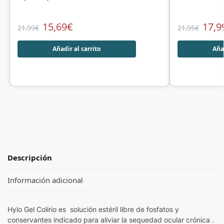
15,69
€
17,9
21,99
€
21,95
€
Añadir al carrito
Añad
Descripción
Información adicional
Hylo Gel Colirio es solución estéril libre de fosfatos y
conservantes indicado para aliviar la sequedad ocular crónica .