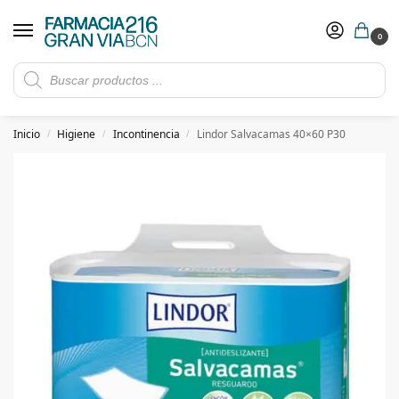
0
Rebajas de verano hasta -30%
Ver ofertas
​ 5€ de descuento con el cupón 5GRANVIA (compras superiores a 150€)
Inicio
Higiene
Incontinencia
Lindor Salvacamas 40×60 P30
/
/
/