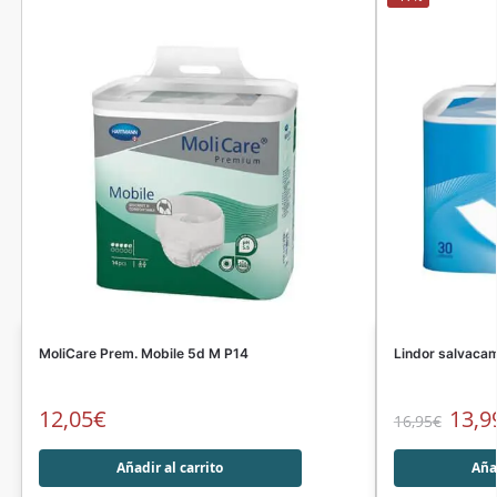
MoliCare Prem. Mobile 5d M P14
Lindor salvac
12,05
€
13,9
16,95
€
Añadir al carrito
Añad