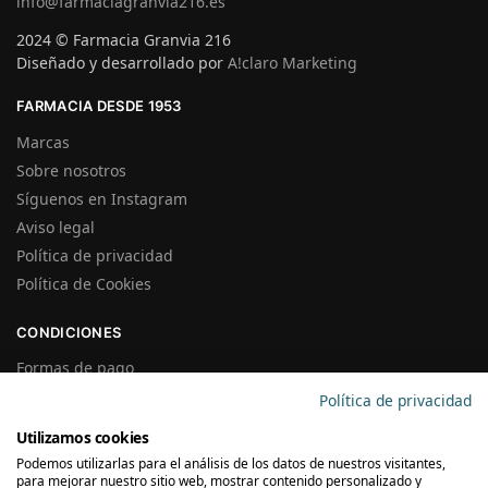
info@farmaciagranvia216.es
2024 © Farmacia Granvia 216
Diseñado y desarrollado por
A!claro Marketing
FARMACIA DESDE 1953
Marcas
Sobre nosotros
Síguenos en Instagram
Aviso legal
Política de privacidad
Política de Cookies
CONDICIONES
Formas de pago
Gastos de Envío
Política de privacidad
Plazos de Entrega
Utilizamos cookies
Precios y Disponibilidad
Podemos utilizarlas para el análisis de los datos de nuestros visitantes,
Garantías y Devoluciones
para mejorar nuestro sitio web, mostrar contenido personalizado y