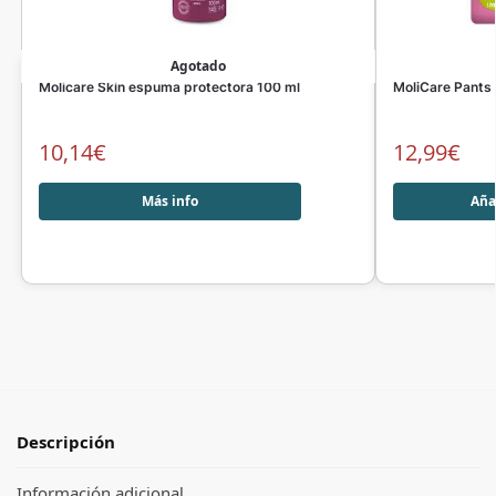
Agotado
Molicare Skin espuma protectora 100 ml
MoliCare Pants
10,14
€
12,99
€
Más info
Añad
Descripción
Información adicional