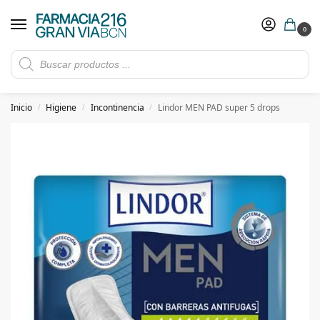
0
Rebajas de verano hasta -30%
Ver ofertas
​ 5€ de descuento con el cupón 5GRANVIA (compras superiores a 150€)
Inicio
Higiene
Incontinencia
Lindor MEN PAD super 5 drops
/
/
/