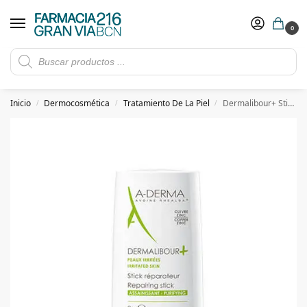
0
Rebajas de verano hasta -30%
Ver ofertas
​ 5€ de descuento con el cupón 5GRANVIA (compras superiores a 150€)
Inicio
Dermocosmética
Tratamiento De La Piel
Dermalibour+ Stick Reparador 8G
/
/
/