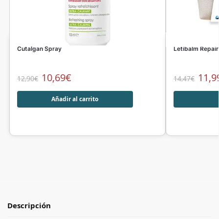
Cutalgan Spray
Letibalm Repai
10,69
€
11,9
12,90
€
14,47
€
Añadir al carrito
Descripción