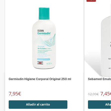
Germisdin Higiene Corporal Original 250 ml
Sebamed Emulsi
7,95
€
7,45
12,99
€
Añadir al carrito
Añad