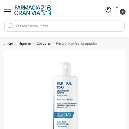
0
Rebajas de verano hasta -30%
Ver ofertas
​ 5€ de descuento con el cupón 5GRANVIA (compras superiores a 150€)
Inicio
Higiene
Corporal
Kertyol Pso Gel Limpiador
/
/
/