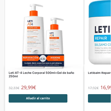
Leti AT-4 Leche Corporal 500ml+Gel de baño
Letibalm Repai
250ml
29,99
€
16,9
32,33
€
17,92
€
Añadir al carrito