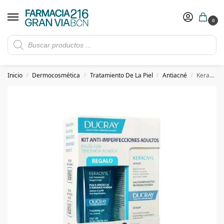
0
Rebajas de verano hasta -30%
Ver ofertas
​ 5€ de descuento con el cupón 5GRANVIA (compras superiores a 150€)
Inicio
Dermocosmética
Tratamiento De La Piel
Antiacné
Keracnyl Serum 30ml Kit Antiimperfecciones Regalo gel limpiador
/
/
/
/