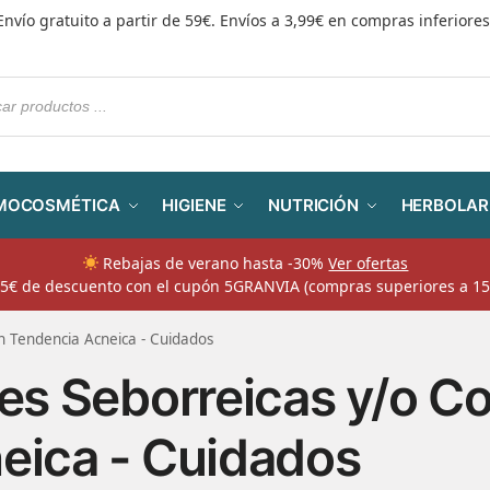
Envío gratuito a partir de 59€. Envíos a 3,99€ en compras inferiores
MOCOSMÉTICA
HIGIENE
NUTRICIÓN
HERBOLAR
Rebajas de verano hasta -30%
Ver ofertas
​ 5€ de descuento con el cupón 5GRANVIA (compras superiores a 15
n Tendencia Acneica - Cuidados
les Seborreicas y/o C
eica - Cuidados