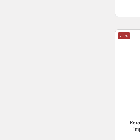
-15%
Kera
im