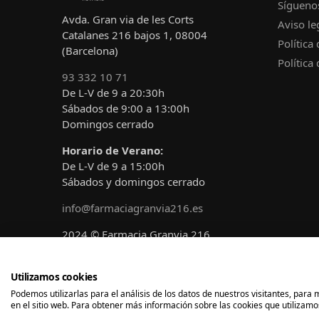
Sígueno
Avda. Gran via de les Corts
Aviso le
Catalanes 216 bajos 1, 08004
Política
(Barcelona)
Política
93 332 10 71
De L-V de 9 a 20:30h
Sábados de 9:00 a 13:00h
Domingos cerrado
Horario de Verano:
De L-V de 9 a 15:00h
Sábados y domingos cerrado
info@farmaciagranvia216.es
2024 © Farmacia Granvia 216
Diseñado y desarrollado por
A!claro
Marketing
Utilizamos cookies
Podemos utilizarlas para el análisis de los datos de nuestros visitantes, par
en el sitio web. Para obtener más información sobre las cookies que utilizamos