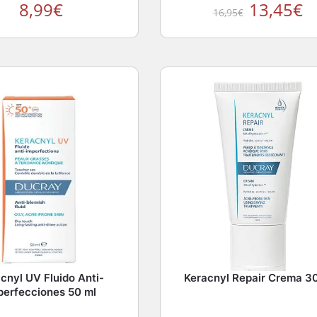
8,99
€
13,45
€
16,95
€
cnyl UV Fluido Anti-
Keracnyl Repair Crema 3
perfecciones 50 ml