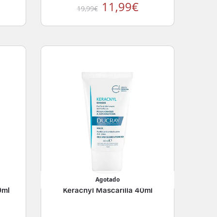
11,99
€
19,99
€
Agotado
0ml
Keracnyl Mascarilla 40ml