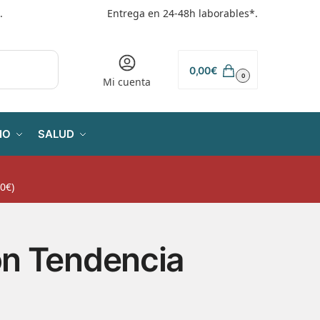
.
Entrega en 24-48h laborables*.
0,00
€
0
Mi cuenta
IO
SALUD
0€)
on Tendencia