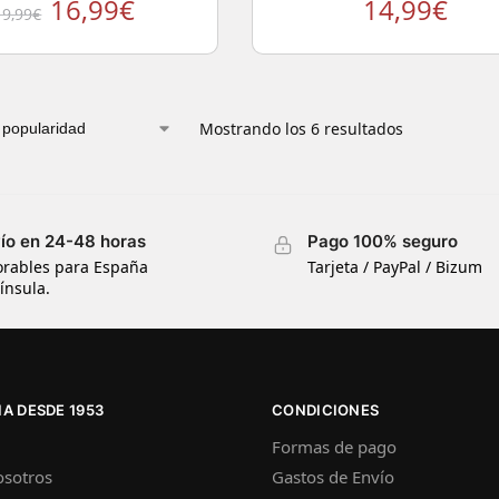
16,99
€
14,99
€
19,99
€
Mostrando los 6 resultados
ío en 24-48 horas
Pago 100% seguro
orables para España
Tarjeta / PayPal / Bizum
ínsula.
A DESDE 1953
CONDICIONES
Formas de pago
osotros
Gastos de Envío