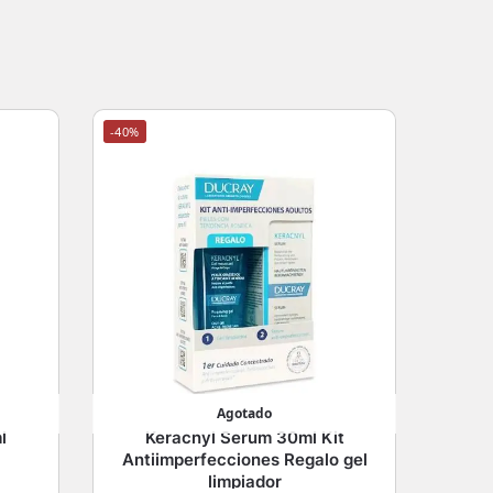
-40%
Agotado
l
Keracnyl Serum 30ml Kit
Antiimperfecciones Regalo gel
limpiador