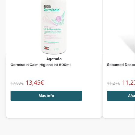
Agotado
Germisdin Calm Higiene Int 500ml
Sebamed Desodo
13,45
€
11,2
17,99
€
11,27
€
Más info
Añad