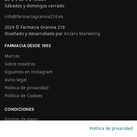
Sábados y domingos cerrado
info@farmaciagranvia216.es
2024 © Farmacia Granvia 216
Diseñado y desarrollado por
A!claro Marketing
FARMACIA DESDE 1953
Marcas
Sobre nosotros
Síguenos en Instagram
Aviso legal
Política de privacidad
Política de Cookies
CONDICIONES
Formas de pago
Gastos de Envío
Política de privacidad
Plazos de Entrega