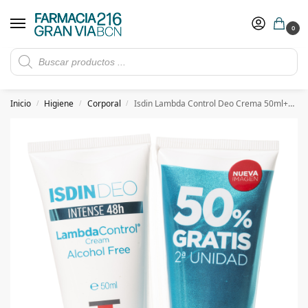
0
Rebajas de verano hasta -30%
Ver ofertas
​ 5€ de descuento con el cupón 5GRANVIA (compras superiores a 150€)
Inicio
Higiene
Corporal
Isdin Lambda Control Deo Crema 50ml+50ml DUPLO
/
/
/