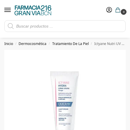
0
Rebajas de verano hasta -30%
Ver ofertas
​ 5€ de descuento con el cupón 5GRANVIA (compras superiores a 150€)
Inicio
Dermocosmética
Tratamiento De La Piel
Ictyane Nutri UV Crema 40 ml
/
/
/