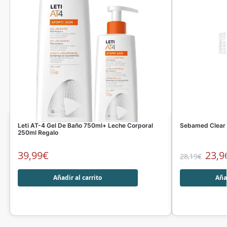
Leti AT-4 Gel De Baño 750ml+ Leche Corporal
Sebamed Clear F
250ml Regalo
39,99
€
23,9
28,19
€
Añadir al carrito
Añad