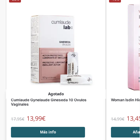
Agotado
Cumlaude Gynelaude Gineseda 10 Ovulos
Woman Isdin Hi
Vaginales
13,99
€
13,4
17,95
€
14,99
€
Más info
Añad