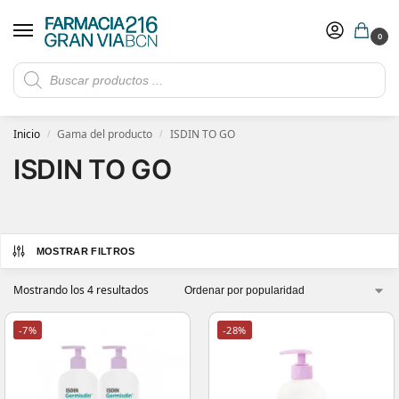
0
Rebajas de verano hasta -30%
Ver ofertas
​ 5€ de descuento con el cupón 5GRANVIA (compras superiores a 150€)
Inicio
Gama del producto
ISDIN TO GO
/
/
ISDIN TO GO
MOSTRAR FILTROS
Mostrando los 4 resultados
-7%
-28%