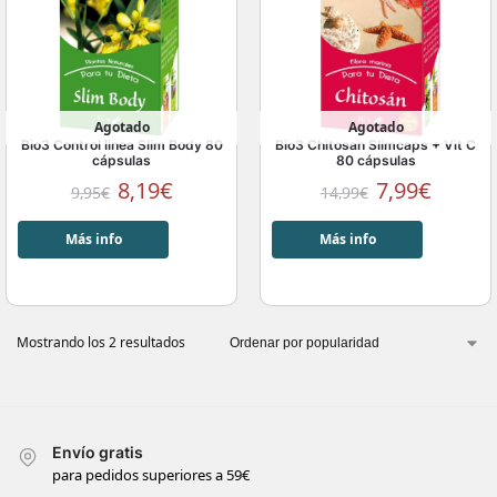
Agotado
Agotado
Bio3 Control linea Slim Body 80
Bio3 Chitosan Slimcaps + Vit C
cápsulas
80 cápsulas
8,19
€
7,99
€
9,95
€
14,99
€
Más info
Más info
Mostrando los 2 resultados
Envío gratis
para pedidos superiores a 59€