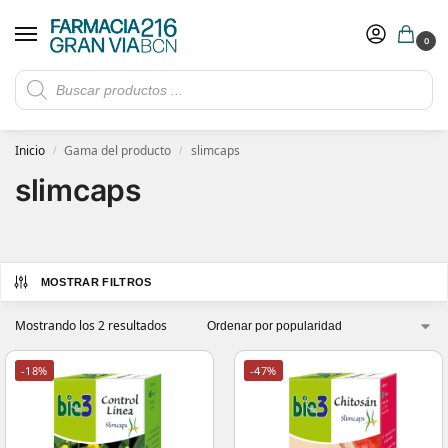
0
Rebajas de verano hasta -30%
Ver ofertas
​ 5€ de descuento con el cupón 5GRANVIA (compras superiores a 150€)
Inicio
Gama del producto
slimcaps
/
/
slimcaps
MOSTRAR FILTROS
Mostrando los 2 resultados
-18%
-47%